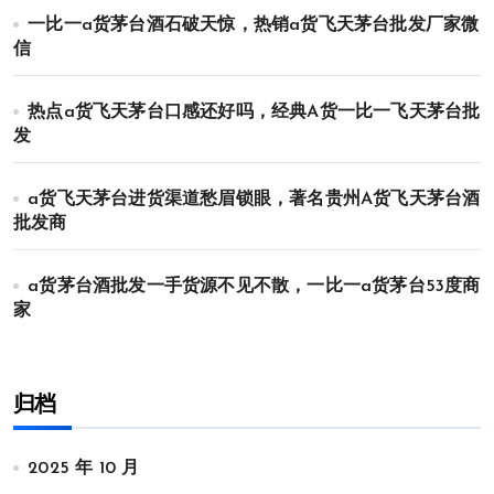
一比一a货茅台酒石破天惊，热销a货飞天茅台批发厂家微
信
热点a货飞天茅台口感还好吗，经典A货一比一飞天茅台批
发
a货飞天茅台进货渠道愁眉锁眼，著名贵州A货飞天茅台酒
批发商
a货茅台酒批发一手货源不见不散，一比一a货茅台53度商
家
归档
2025 年 10 月