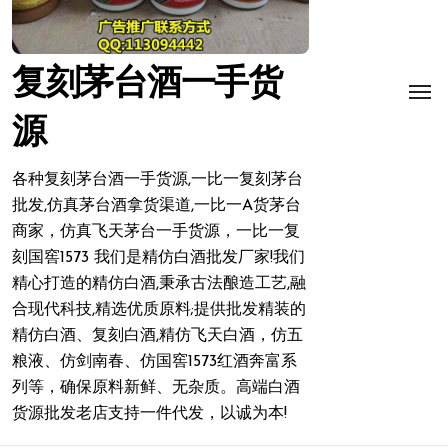
复刻茅台酒一手货
源
各种复刻茅台酒一手货源,一比一复刻茅台
批发,仿真茅台酒拿货渠道,一比一A货茅台
商家，仿真飞天茅台一手货源，一比一复
刻国窖1573 我们是精仿白酒批发厂家!我们
精心打造的精仿白酒,秉承古法酿造工艺,融
合现代科技,精选优质原料;提供批发精装的
精仿白酒、复刻白酒,精仿飞天白酒，仿五
粮液、仿剑南春、仿国窖1573红酒奔富系
列等，确保原料新鲜、无杂质。高端白酒
货源批发老店支持一件代发，以诚为本!