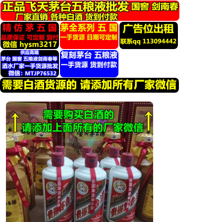
跳
转
到
内
容