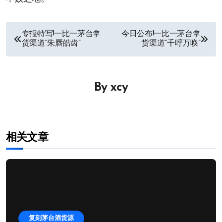
文
专报特写!一比一茅台拿
今日公布!一比一茅台拿
货渠道“朱唇皓齿”
货渠道“千呼万唤”
章
导
By
xcy
航
相关文章
复刻茅台酒货源