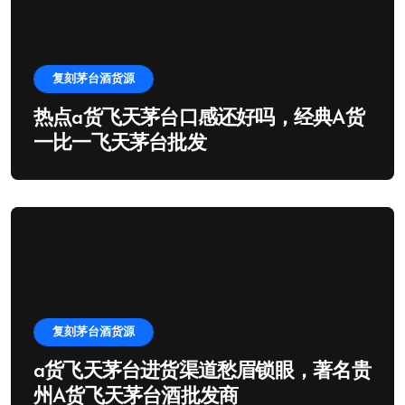
复刻茅台酒货源
热点a货飞天茅台口感还好吗，经典A货
一比一飞天茅台批发
复刻茅台酒货源
a货飞天茅台进货渠道愁眉锁眼，著名贵
州A货飞天茅台酒批发商