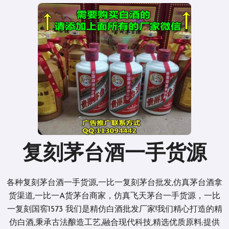
复刻茅台酒一手货源
各种复刻茅台酒一手货源,一比一复刻茅台批发,仿真茅台酒拿
货渠道,一比一A货茅台商家，仿真飞天茅台一手货源，一比
一复刻国窖1573 我们是精仿白酒批发厂家!我们精心打造的精
仿白酒,秉承古法酿造工艺,融合现代科技,精选优质原料;提供