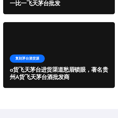
一比一飞天茅台批发
复刻茅台酒货源
a货飞天茅台进货渠道愁眉锁眼，著名贵
州A货飞天茅台酒批发商