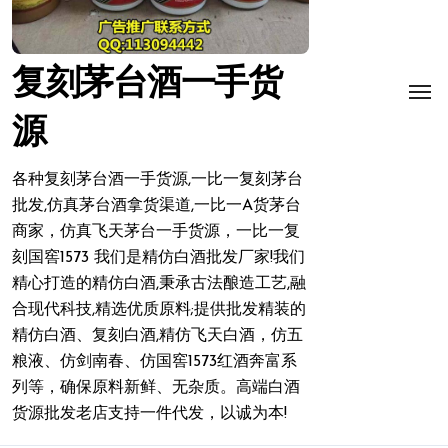
复刻茅台酒一手货
源
各种复刻茅台酒一手货源,一比一复刻茅台
批发,仿真茅台酒拿货渠道,一比一A货茅台
商家，仿真飞天茅台一手货源，一比一复
刻国窖1573 我们是精仿白酒批发厂家!我们
精心打造的精仿白酒,秉承古法酿造工艺,融
合现代科技,精选优质原料;提供批发精装的
精仿白酒、复刻白酒,精仿飞天白酒，仿五
粮液、仿剑南春、仿国窖1573红酒奔富系
列等，确保原料新鲜、无杂质。高端白酒
货源批发老店支持一件代发，以诚为本!