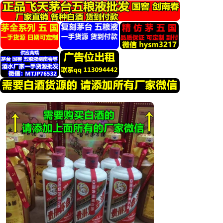
跳
转
到
内
容