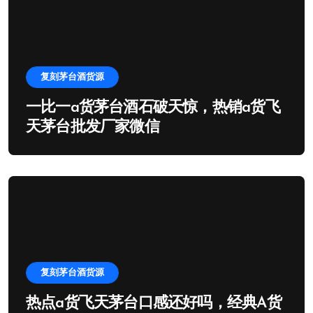
复刻茅台酒货源
一比一a货茅台酒石破天惊，热销a货飞
天茅台批发厂家微信
复刻茅台酒货源
热点a货飞天茅台口感还好吗，经典A货