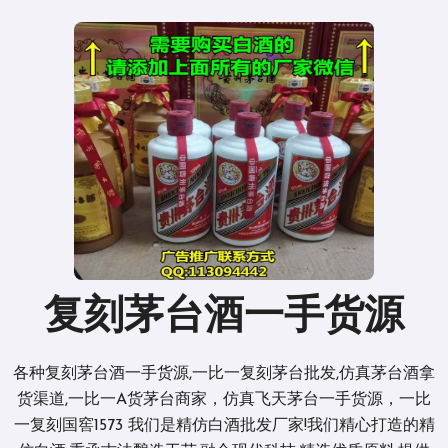
复刻茅台酒一手货源
各种复刻茅台酒一手货源,一比一复刻茅台批发,仿真茅台酒拿
货渠道,一比一A货茅台商家，仿真飞天茅台一手货源，一比
一复刻国窖1573 我们是精仿白酒批发厂家!我们精心打造的精