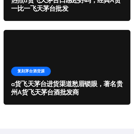
热点a货飞天茅台口感还好吗，经典A货
一比一飞天茅台批发
复刻茅台酒货源
a货飞天茅台进货渠道愁眉锁眼，著名贵
州A货飞天茅台酒批发商