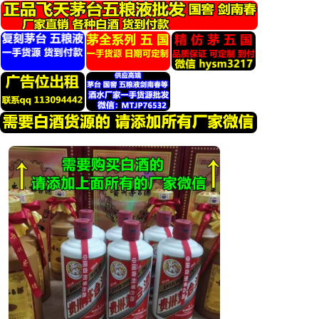
跳
转
到
内
容