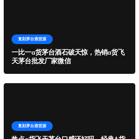
复刻茅台酒货源
一比一a货茅台酒石破天惊，热销a货飞
天茅台批发厂家微信
复刻茅台酒货源