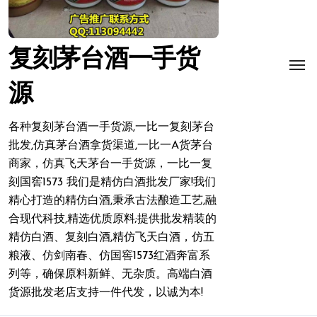
复刻茅台酒一手货
源
各种复刻茅台酒一手货源,一比一复刻茅台
批发,仿真茅台酒拿货渠道,一比一A货茅台
商家，仿真飞天茅台一手货源，一比一复
刻国窖1573 我们是精仿白酒批发厂家!我们
精心打造的精仿白酒,秉承古法酿造工艺,融
合现代科技,精选优质原料;提供批发精装的
精仿白酒、复刻白酒,精仿飞天白酒，仿五
粮液、仿剑南春、仿国窖1573红酒奔富系
列等，确保原料新鲜、无杂质。高端白酒
货源批发老店支持一件代发，以诚为本!