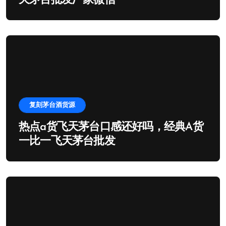
天茅台批发厂家微信
复刻茅台酒货源
热点a货飞天茅台口感还好吗，经典A货
一比一飞天茅台批发