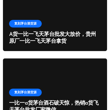
复刻茅台酒货源
A货一比一飞天茅台批发大放价，贵州
原厂一比一飞天茅台拿货
复刻茅台酒货源
一比一a货茅台酒石破天惊，热销a货飞