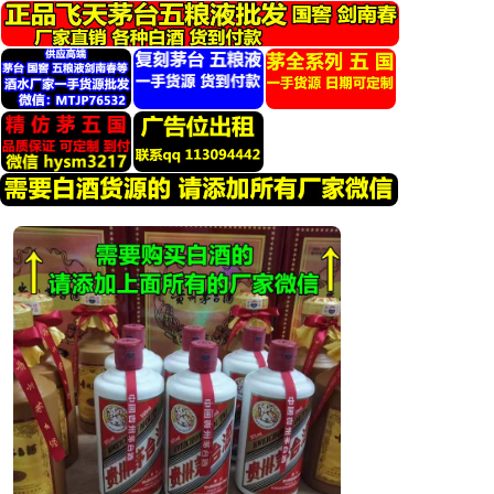
跳
转
到
内
容