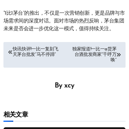
“1比1茅台”的推出，不仅是一次营销创新，更是品牌与市
场需求间的深度对话。面对市场的热烈反响，茅台集团
未来是否会进一步优化这一模式，值得持续关注。
文
快讯快评!一比一复刻飞
独家报道!一比一a货茅
天茅台批发“马不停蹄”
台酒批发商家“千呼万
章
唤”
导
航
By
xcy
相关文章