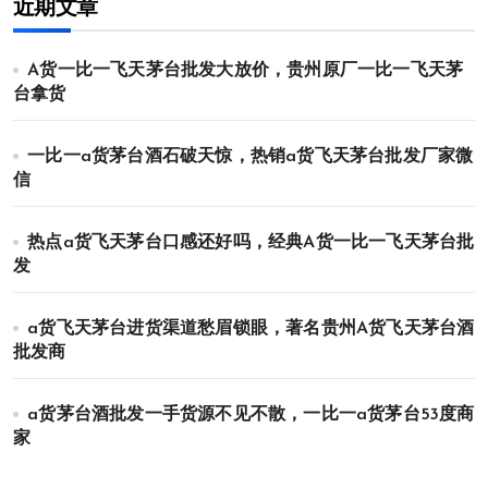
近期文章
A货一比一飞天茅台批发大放价，贵州原厂一比一飞天茅
台拿货
一比一a货茅台酒石破天惊，热销a货飞天茅台批发厂家微
信
热点a货飞天茅台口感还好吗，经典A货一比一飞天茅台批
发
a货飞天茅台进货渠道愁眉锁眼，著名贵州A货飞天茅台酒
批发商
a货茅台酒批发一手货源不见不散，一比一a货茅台53度商
家