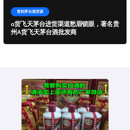
复刻茅台酒货源
a货飞天茅台进货渠道愁眉锁眼，著名贵
州A货飞天茅台酒批发商