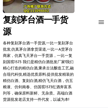
复刻茅台酒一手货
源
各种复刻茅台酒一手货源,一比一复刻茅台
批发,仿真茅台酒拿货渠道,一比一A货茅台
商家，仿真飞天茅台一手货源，一比一复
刻国窖1573 我们是精仿白酒批发厂家!我们
精心打造的精仿白酒,秉承古法酿造工艺,融
合现代科技,精选优质原料;提供批发精装的
精仿白酒、复刻白酒,精仿飞天白酒，仿五
粮液、仿剑南春、仿国窖1573红酒奔富系
列等，确保原料新鲜、无杂质。高端白酒
货源批发老店支持一件代发，以诚为本!