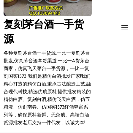
复刻茅台酒一手货
源
各种复刻茅台酒一手货源,一比一复刻茅台
批发,仿真茅台酒拿货渠道,一比一A货茅台
商家，仿真飞天茅台一手货源，一比一复
刻国窖1573 我们是精仿白酒批发厂家!我们
精心打造的精仿白酒,秉承古法酿造工艺,融
合现代科技,精选优质原料;提供批发精装的
精仿白酒、复刻白酒,精仿飞天白酒，仿五
粮液、仿剑南春、仿国窖1573红酒奔富系
列等，确保原料新鲜、无杂质。高端白酒
货源批发老店支持一件代发，以诚为本!