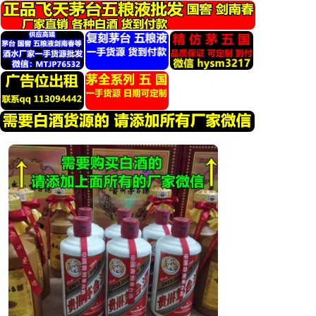
跳
转
到
内
容