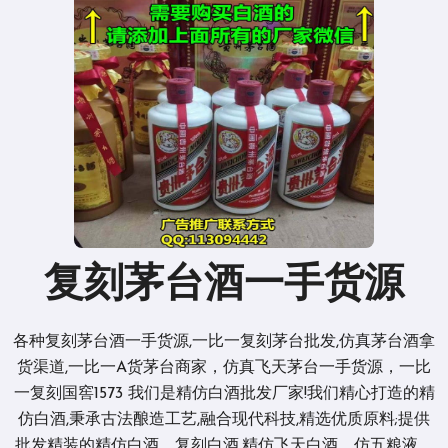
复刻茅台酒一手货源
各种复刻茅台酒一手货源,一比一复刻茅台批发,仿真茅台酒拿
货渠道,一比一A货茅台商家，仿真飞天茅台一手货源，一比
一复刻国窖1573 我们是精仿白酒批发厂家!我们精心打造的精
仿白酒,秉承古法酿造工艺,融合现代科技,精选优质原料;提供
批发精装的精仿白酒、复刻白酒,精仿飞天白酒，仿五粮液、