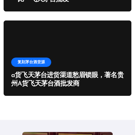
复刻茅台酒货源
a货飞天茅台进货渠道愁眉锁眼，著名贵
州A货飞天茅台酒批发商