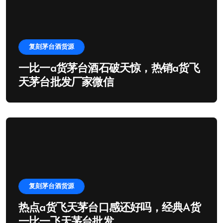
复刻茅台酒货源
一比一a货茅台酒石破天惊，热销a货飞
天茅台批发厂家微信
复刻茅台酒货源
热点a货飞天茅台口感还好吗，经典A货
一比一飞天茅台批发