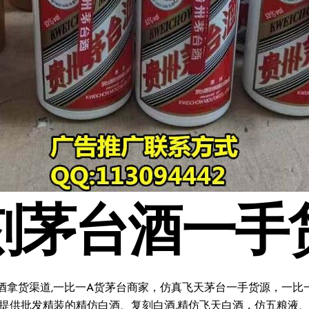
刻茅台酒一手
酒拿货渠道,一比一A货茅台商家，仿真飞天茅台一手货源，一比一复
料;提供批发精装的精仿白酒、复刻白酒,精仿飞天白酒，仿五粮液、