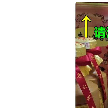
跳
转
到
内
容