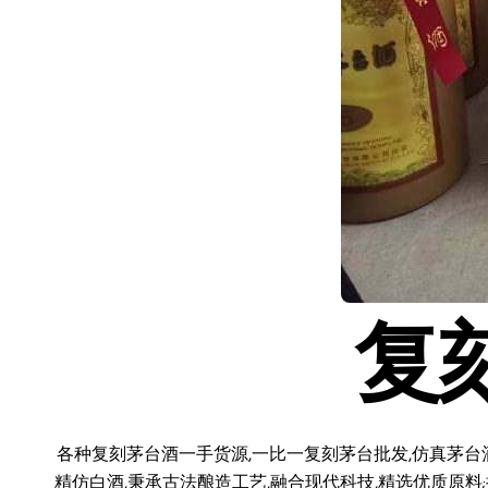
复
各种复刻茅台酒一手货源,一比一复刻茅台批发,仿真茅台
精仿白酒,秉承古法酿造工艺,融合现代科技,精选优质原