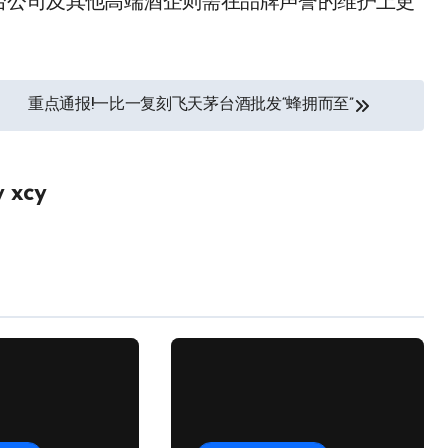
台公司及其他高端酒企则需在品牌声誉的维护上更
重点通报!一比一复刻飞天茅台酒批发“蜂拥而至”
y
xcy