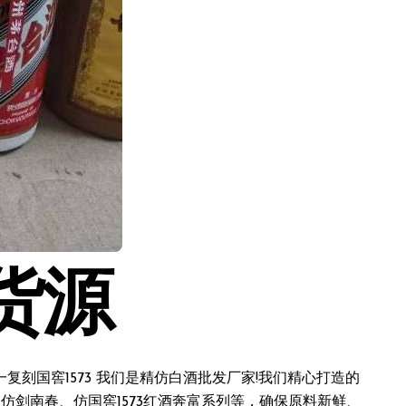
货源
刻国窖1573 我们是精仿白酒批发厂家!我们精心打造的
仿剑南春、仿国窖1573红酒奔富系列等，确保原料新鲜、