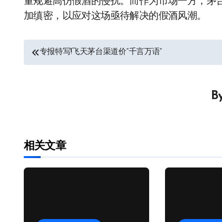
量规避高仿假酒的侵扰。而作为市场一方，茅
加缜密，以应对这场亟待解决的假酒风潮。
文
专报特写!飞天茅台渠道价“千言万语”
章
导
B
航
相关文章