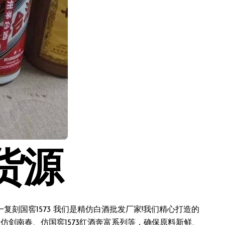
货源
刻国窖1573 我们是精仿白酒批发厂家!我们精心打造的
仿剑南春、仿国窖1573红酒奔富系列等，确保原料新鲜、