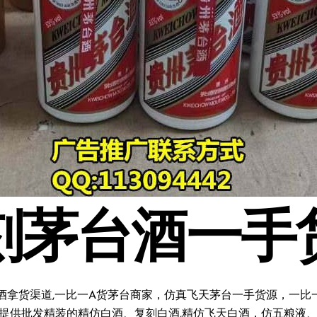
刻茅台酒一手
酒拿货渠道,一比一A货茅台商家，仿真飞天茅台一手货源，一比一复
料;提供批发精装的精仿白酒、复刻白酒,精仿飞天白酒，仿五粮液、