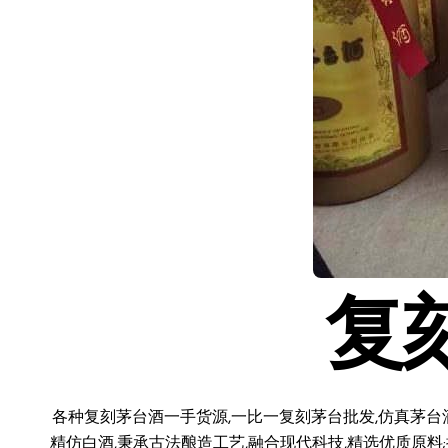
复
各种复刻茅台酒一手货源,一比一复刻茅台批发,仿真茅台
精仿白酒,秉承古法酿造工艺,融合现代科技,精选优质原