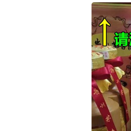
跳
转
到
内
容