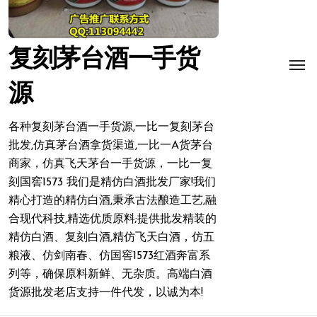
复刻茅台酒一手货
源
各种复刻茅台酒一手货源,一比一复刻茅台
批发,仿真茅台酒拿货渠道,一比一A货茅台
商家，仿真飞天茅台一手货源，一比一复
刻国窖1573 我们是精仿白酒批发厂家!我们
精心打造的精仿白酒,秉承古法酿造工艺,融
合现代科技,精选优质原料;提供批发精装的
精仿白酒、复刻白酒,精仿飞天白酒，仿五
粮液、仿剑南春、仿国窖1573红酒奔富系
列等，确保原料新鲜、无杂质。高端白酒
货源批发老店支持一件代发，以诚为本!