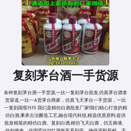
复刻茅台酒一手货源
各种复刻茅台酒一手货源,一比一复刻茅台批发,仿真茅台酒拿
货渠道,一比一A货茅台商家，仿真飞天茅台一手货源，一比
一复刻国窖1573 我们是精仿白酒批发厂家!我们精心打造的精
仿白酒,秉承古法酿造工艺,融合现代科技,精选优质原料;提供
批发精装的精仿白酒、复刻白酒,精仿飞天白酒，仿五粮液、
仿剑南春、仿国窖1573红酒奔富系列等，确保原料新鲜、无