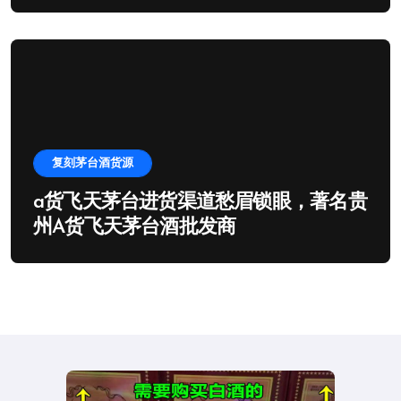
复刻茅台酒货源
a货飞天茅台进货渠道愁眉锁眼，著名贵
州A货飞天茅台酒批发商