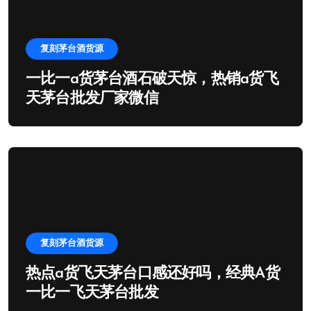
复刻茅台酒货源
一比一a货茅台酒石破天惊，热销a货飞
天茅台批发厂家微信
复刻茅台酒货源
热点a货飞天茅台口感还好吗，经典A货
一比一飞天茅台批发