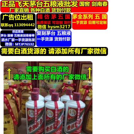
跳
转
到
内
容