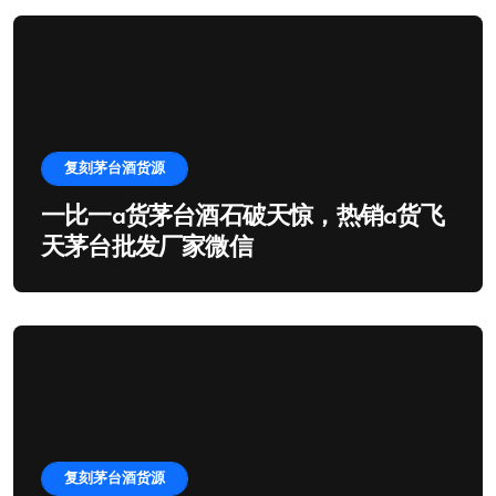
复刻茅台酒货源
一比一a货茅台酒石破天惊，热销a货飞
天茅台批发厂家微信
复刻茅台酒货源