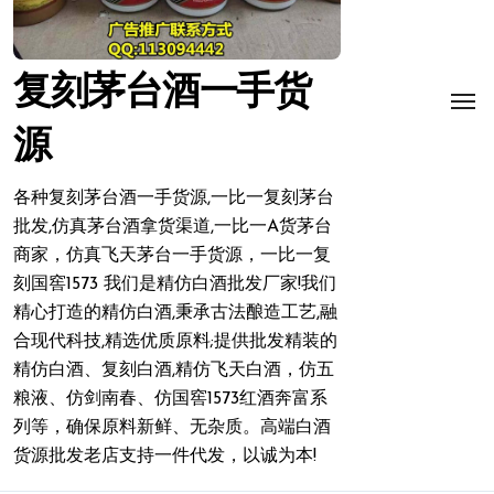
复刻茅台酒一手货
源
各种复刻茅台酒一手货源,一比一复刻茅台
批发,仿真茅台酒拿货渠道,一比一A货茅台
商家，仿真飞天茅台一手货源，一比一复
刻国窖1573 我们是精仿白酒批发厂家!我们
精心打造的精仿白酒,秉承古法酿造工艺,融
合现代科技,精选优质原料;提供批发精装的
精仿白酒、复刻白酒,精仿飞天白酒，仿五
粮液、仿剑南春、仿国窖1573红酒奔富系
列等，确保原料新鲜、无杂质。高端白酒
货源批发老店支持一件代发，以诚为本!