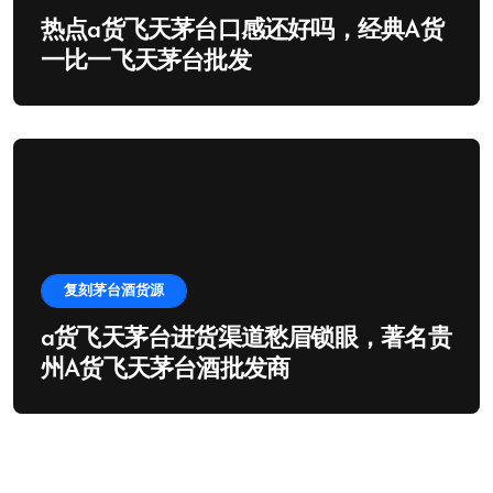
热点a货飞天茅台口感还好吗，经典A货
一比一飞天茅台批发
复刻茅台酒货源
a货飞天茅台进货渠道愁眉锁眼，著名贵
州A货飞天茅台酒批发商