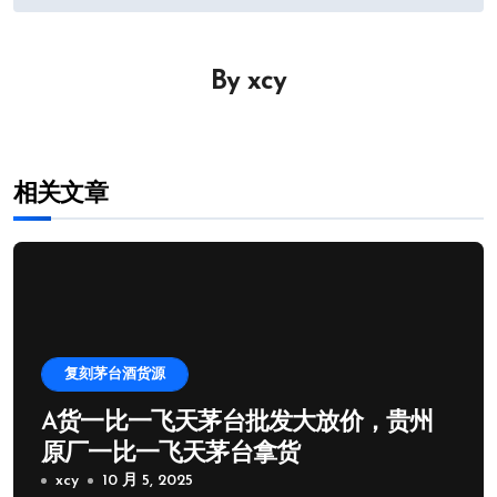
章
导
By
xcy
航
相关文章
复刻茅台酒货源
A货一比一飞天茅台批发大放价，贵州
原厂一比一飞天茅台拿货
xcy
10 月 5, 2025