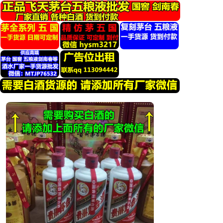
跳
转
到
内
容