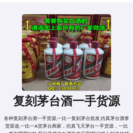
复刻茅台酒一手货源
各种复刻茅台酒一手货源,一比一复刻茅台批发,仿真茅台酒拿
货渠道,一比一A货茅台商家，仿真飞天茅台一手货源，一比