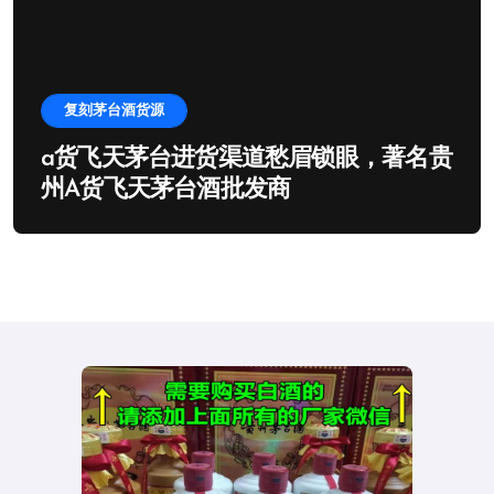
复刻茅台酒货源
a货飞天茅台进货渠道愁眉锁眼，著名贵
州A货飞天茅台酒批发商