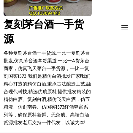
复刻茅台酒一手货
源
各种复刻茅台酒一手货源,一比一复刻茅台
批发,仿真茅台酒拿货渠道,一比一A货茅台
商家，仿真飞天茅台一手货源，一比一复
刻国窖1573 我们是精仿白酒批发厂家!我们
精心打造的精仿白酒,秉承古法酿造工艺,融
合现代科技,精选优质原料;提供批发精装的
精仿白酒、复刻白酒,精仿飞天白酒，仿五
粮液、仿剑南春、仿国窖1573红酒奔富系
列等，确保原料新鲜、无杂质。高端白酒
货源批发老店支持一件代发，以诚为本!