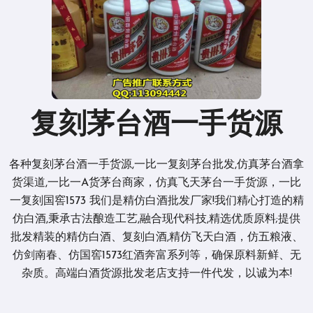
复刻茅台酒一手货源
各种复刻茅台酒一手货源,一比一复刻茅台批发,仿真茅台酒拿
货渠道,一比一A货茅台商家，仿真飞天茅台一手货源，一比
一复刻国窖1573 我们是精仿白酒批发厂家!我们精心打造的精
仿白酒,秉承古法酿造工艺,融合现代科技,精选优质原料;提供
批发精装的精仿白酒、复刻白酒,精仿飞天白酒，仿五粮液、
仿剑南春、仿国窖1573红酒奔富系列等，确保原料新鲜、无
杂质。高端白酒货源批发老店支持一件代发，以诚为本!