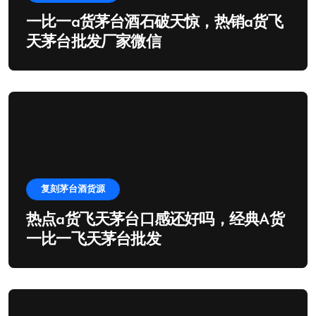
一比一a货茅台酒石破天惊，热销a货飞
天茅台批发厂家微信
复刻茅台酒货源
热点a货飞天茅台口感还好吗，经典A货
一比一飞天茅台批发