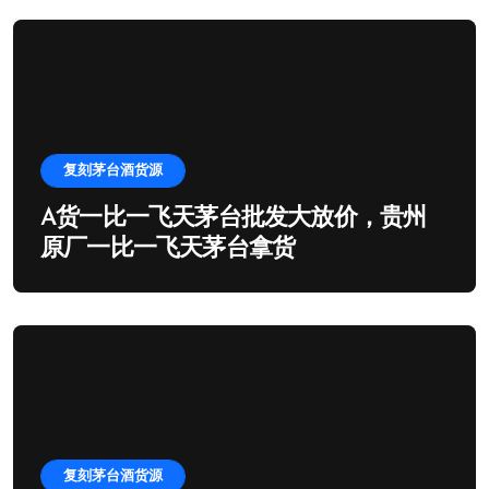
复刻茅台酒货源
A货一比一飞天茅台批发大放价，贵州
原厂一比一飞天茅台拿货
复刻茅台酒货源