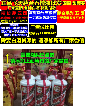
跳
转
到
内
容