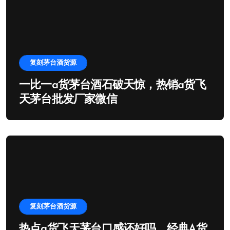
复刻茅台酒货源
一比一a货茅台酒石破天惊，热销a货飞
天茅台批发厂家微信
复刻茅台酒货源
热点a货飞天茅台口感还好吗，经典A货