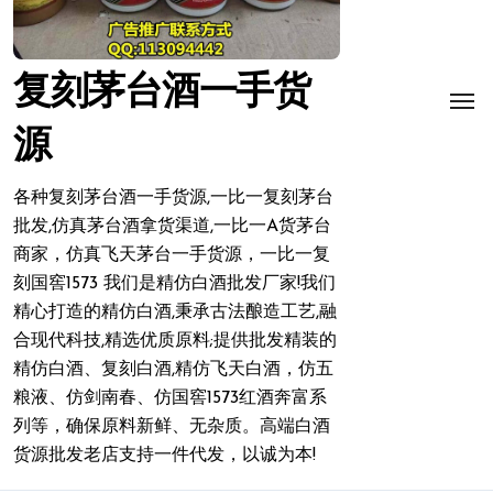
复刻茅台酒一手货
源
各种复刻茅台酒一手货源,一比一复刻茅台
批发,仿真茅台酒拿货渠道,一比一A货茅台
商家，仿真飞天茅台一手货源，一比一复
刻国窖1573 我们是精仿白酒批发厂家!我们
精心打造的精仿白酒,秉承古法酿造工艺,融
合现代科技,精选优质原料;提供批发精装的
精仿白酒、复刻白酒,精仿飞天白酒，仿五
粮液、仿剑南春、仿国窖1573红酒奔富系
列等，确保原料新鲜、无杂质。高端白酒
货源批发老店支持一件代发，以诚为本!