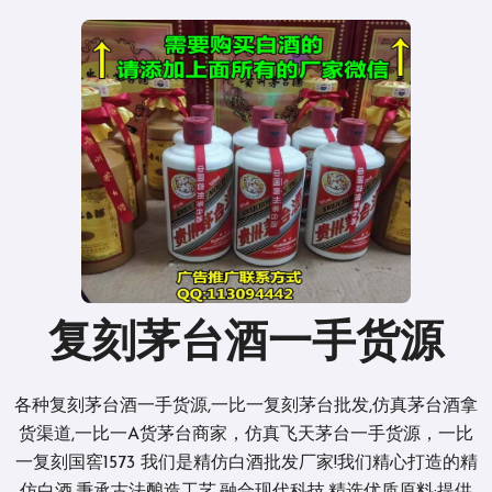
复刻茅台酒一手货源
各种复刻茅台酒一手货源,一比一复刻茅台批发,仿真茅台酒拿
货渠道,一比一A货茅台商家，仿真飞天茅台一手货源，一比
一复刻国窖1573 我们是精仿白酒批发厂家!我们精心打造的精
仿白酒,秉承古法酿造工艺,融合现代科技,精选优质原料;提供