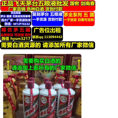
跳
转
到
内
容