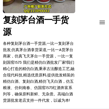
复刻茅台酒一手货
源
各种复刻茅台酒一手货源,一比一复刻茅台
批发,仿真茅台酒拿货渠道,一比一A货茅台
商家，仿真飞天茅台一手货源，一比一复
刻国窖1573 我们是精仿白酒批发厂家!我们
精心打造的精仿白酒,秉承古法酿造工艺,融
合现代科技,精选优质原料;提供批发精装的
精仿白酒、复刻白酒,精仿飞天白酒，仿五
粮液、仿剑南春、仿国窖1573红酒奔富系
列等，确保原料新鲜、无杂质。高端白酒
货源批发老店支持一件代发，以诚为本!