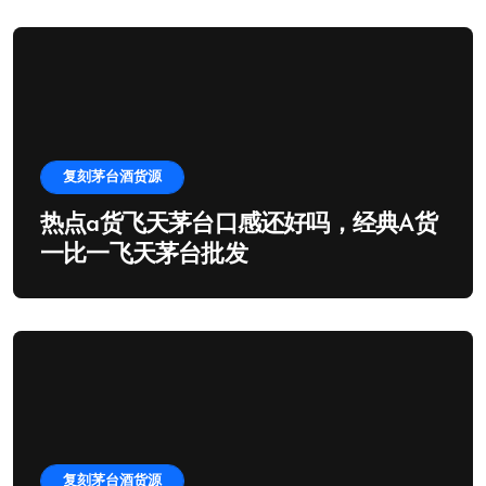
复刻茅台酒货源
热点a货飞天茅台口感还好吗，经典A货
一比一飞天茅台批发
复刻茅台酒货源