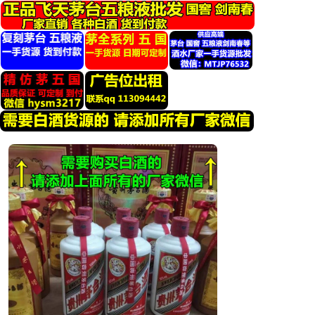
跳
转
到
内
容