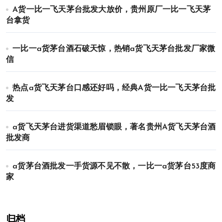
A货一比一飞天茅台批发大放价，贵州原厂一比一飞天茅
台拿货
一比一a货茅台酒石破天惊，热销a货飞天茅台批发厂家微
信
热点a货飞天茅台口感还好吗，经典A货一比一飞天茅台批
发
a货飞天茅台进货渠道愁眉锁眼，著名贵州A货飞天茅台酒
批发商
a货茅台酒批发一手货源不见不散，一比一a货茅台53度商
家
归档