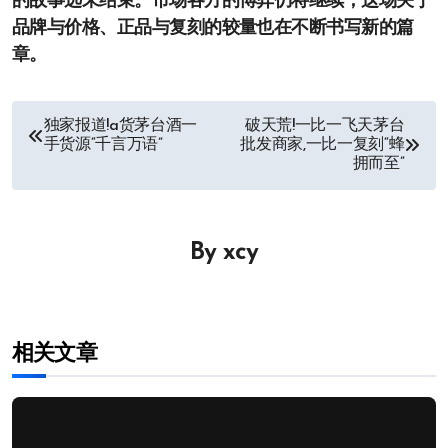
的故事远未结束。市场各方的博弈仍将继续，这场关于
品牌与价格、正品与复刻的较量也在不断书写新的篇
章。
文
独家报道!a货茅台酒一
破天荒!一比一飞天茅台
手货源“千言万语”
批发商家,一比一复刻“蜂
章
拥而至”
导
航
By
xcy
相关文章