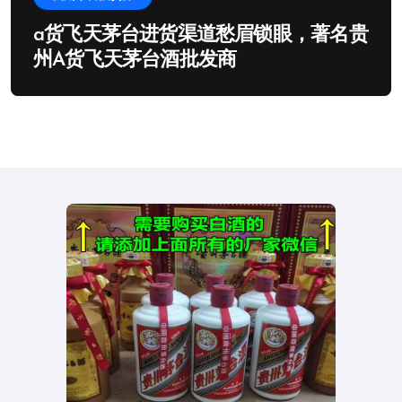
a货飞天茅台进货渠道愁眉锁眼，著名贵
州A货飞天茅台酒批发商