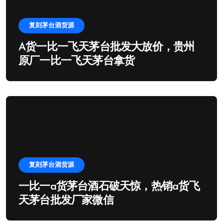
复刻茅台酒货源
A货一比一飞天茅台批发大放价，贵州
原厂一比一飞天茅台拿货
复刻茅台酒货源
一比一a货茅台酒石破天惊，热销a货飞
天茅台批发厂家微信