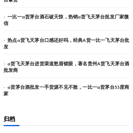
台拿货
一比一a货茅台酒石破天惊，热销a货飞天茅台批发厂家微
信
热点a货飞天茅台口感还好吗，经典A货一比一飞天茅台批
发
a货飞天茅台进货渠道愁眉锁眼，著名贵州A货飞天茅台酒
批发商
a货茅台酒批发一手货源不见不散，一比一a货茅台53度商
家
归档