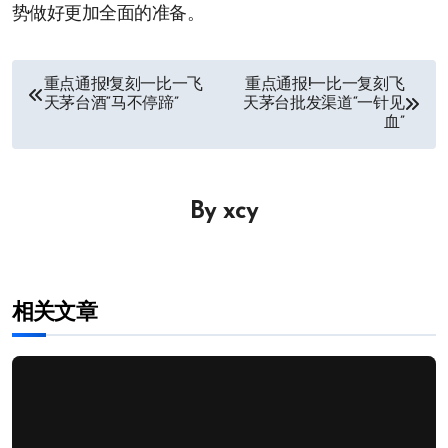
势做好更加全面的准备。
文
重点通报!复刻一比一飞
重点通报!一比一复刻飞
天茅台酒“马不停蹄”
天茅台批发渠道“一针见
章
血”
导
航
By
xcy
相关文章