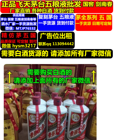
跳
转
到
内
容