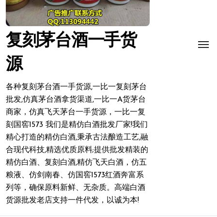
复刻茅台酒一手货
源
各种复刻茅台酒一手货源,一比一复刻茅台
批发,仿真茅台酒拿货渠道,一比一A货茅台
商家，仿真飞天茅台一手货源，一比一复
刻国窖1573 我们是精仿白酒批发厂家!我们
精心打造的精仿白酒,秉承古法酿造工艺,融
合现代科技,精选优质原料;提供批发精装的
精仿白酒、复刻白酒,精仿飞天白酒，仿五
粮液、仿剑南春、仿国窖1573红酒奔富系
列等，确保原料新鲜、无杂质。高端白酒
货源批发老店支持一件代发，以诚为本!