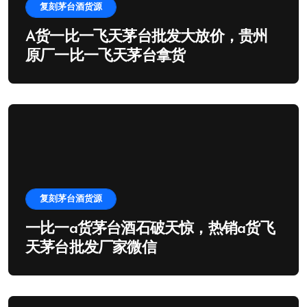
复刻茅台酒货源
A货一比一飞天茅台批发大放价，贵州
原厂一比一飞天茅台拿货
复刻茅台酒货源
一比一a货茅台酒石破天惊，热销a货飞
天茅台批发厂家微信