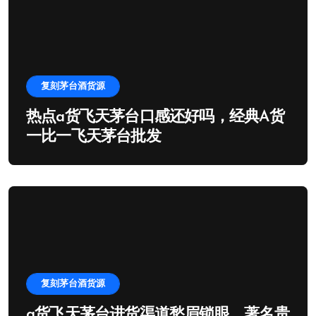
复刻茅台酒货源
热点a货飞天茅台口感还好吗，经典A货
一比一飞天茅台批发
复刻茅台酒货源
a货飞天茅台进货渠道愁眉锁眼，著名贵