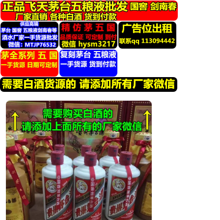
跳
转
到
内
容