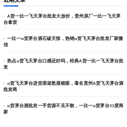
近期文章
A货一比一飞天茅台批发大放价，贵州原厂一比一飞天茅
台拿货
一比一a货茅台酒石破天惊，热销a货飞天茅台批发厂家微
信
热点a货飞天茅台口感还好吗，经典A货一比一飞天茅台批
发
a货飞天茅台进货渠道愁眉锁眼，著名贵州A货飞天茅台酒
批发商
a货茅台酒批发一手货源不见不散，一比一a货茅台53度商
家