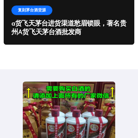
复刻茅台酒货源
a货飞天茅台进货渠道愁眉锁眼，著名贵
州A货飞天茅台酒批发商