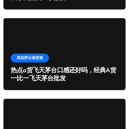
复刻茅台酒货源
热点a货飞天茅台口感还好吗，经典A货
一比一飞天茅台批发