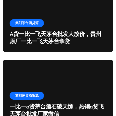
复刻茅台酒货源
A货一比一飞天茅台批发大放价，贵州
原厂一比一飞天茅台拿货
复刻茅台酒货源
一比一a货茅台酒石破天惊，热销a货飞
天茅台批发厂家微信