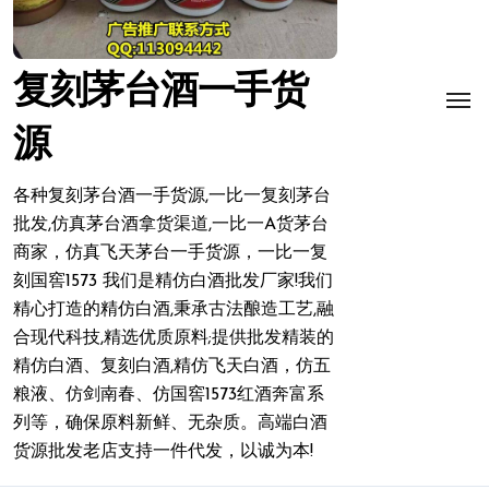
复刻茅台酒一手货
源
各种复刻茅台酒一手货源,一比一复刻茅台
批发,仿真茅台酒拿货渠道,一比一A货茅台
商家，仿真飞天茅台一手货源，一比一复
刻国窖1573 我们是精仿白酒批发厂家!我们
精心打造的精仿白酒,秉承古法酿造工艺,融
合现代科技,精选优质原料;提供批发精装的
精仿白酒、复刻白酒,精仿飞天白酒，仿五
粮液、仿剑南春、仿国窖1573红酒奔富系
列等，确保原料新鲜、无杂质。高端白酒
货源批发老店支持一件代发，以诚为本!