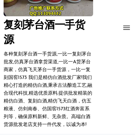
复刻茅台酒一手货
源
各种复刻茅台酒一手货源,一比一复刻茅台
批发,仿真茅台酒拿货渠道,一比一A货茅台
商家，仿真飞天茅台一手货源，一比一复
刻国窖1573 我们是精仿白酒批发厂家!我们
精心打造的精仿白酒,秉承古法酿造工艺,融
合现代科技,精选优质原料;提供批发精装的
精仿白酒、复刻白酒,精仿飞天白酒，仿五
粮液、仿剑南春、仿国窖1573红酒奔富系
列等，确保原料新鲜、无杂质。高端白酒
货源批发老店支持一件代发，以诚为本!