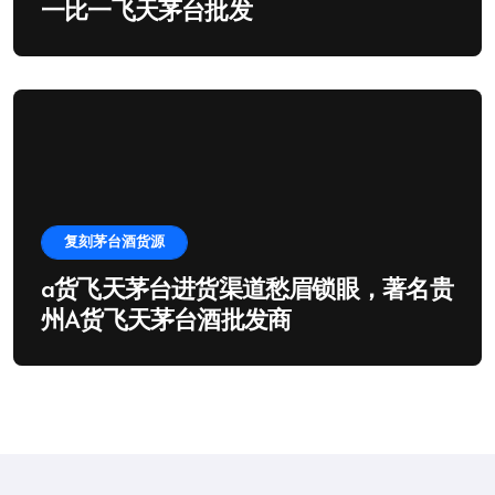
一比一飞天茅台批发
复刻茅台酒货源
a货飞天茅台进货渠道愁眉锁眼，著名贵
州A货飞天茅台酒批发商