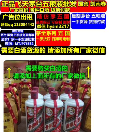
跳
转
到
内
容