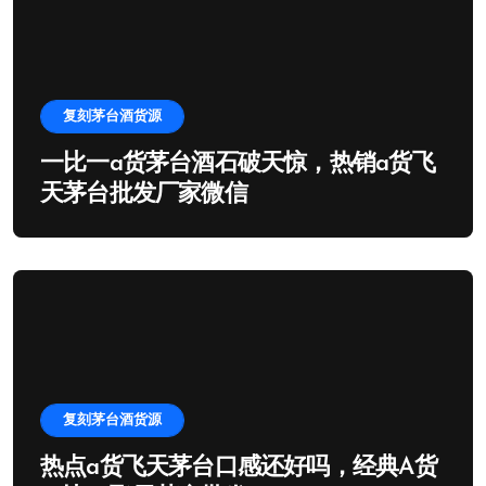
复刻茅台酒货源
一比一a货茅台酒石破天惊，热销a货飞
天茅台批发厂家微信
复刻茅台酒货源
热点a货飞天茅台口感还好吗，经典A货