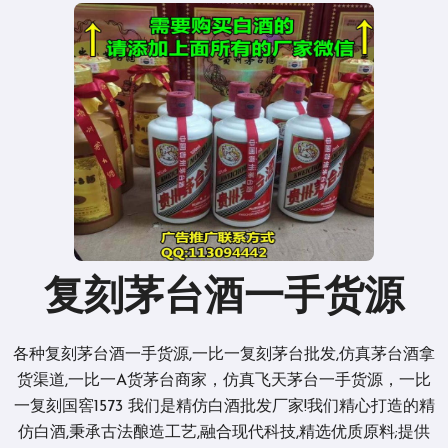
复刻茅台酒一手货源
各种复刻茅台酒一手货源,一比一复刻茅台批发,仿真茅台酒拿
货渠道,一比一A货茅台商家，仿真飞天茅台一手货源，一比
一复刻国窖1573 我们是精仿白酒批发厂家!我们精心打造的精
仿白酒,秉承古法酿造工艺,融合现代科技,精选优质原料;提供