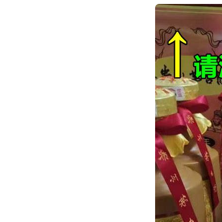
跳
转
到
内
容