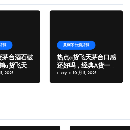
货源
复刻茅台酒货源
货茅台酒石破
热点a货飞天茅台口感
销a货飞天茅
还好吗，经典A货一
家微信
5, 2025
比一飞天茅台批发
xcy
10 月 5, 2025