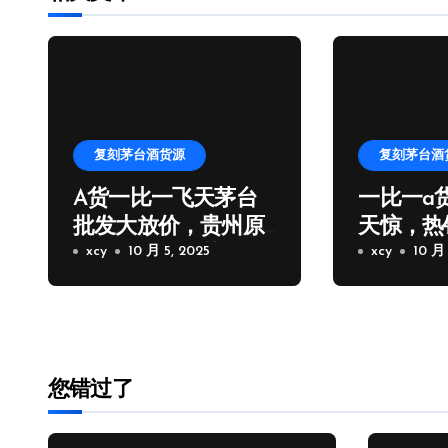
复刻茅台酒货源
复刻茅台酒
A货一比一飞天茅台
一比一a
批发大放价，贵州原
天惊，热
厂一比一飞天茅台拿
xcy
10 月 5, 2025
台批发厂
xcy
10 月 
货
您错过了