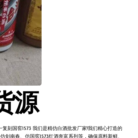
货源
刻国窖1573 我们是精仿白酒批发厂家!我们精心打造的
仿剑南春、仿国窖1573红酒奔富系列等，确保原料新鲜、