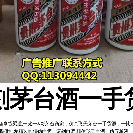
刻茅台酒一手
酒拿货渠道,一比一A货茅台商家，仿真飞天茅台一手货源，一比一复
料;提供批发精装的精仿白酒、复刻白酒,精仿飞天白酒，仿五粮液、