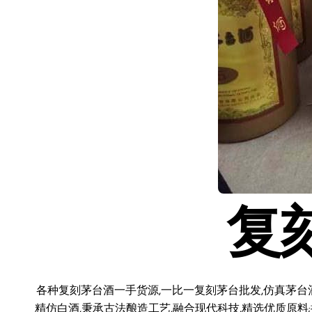
复
各种复刻茅台酒一手货源,一比一复刻茅台批发,仿真茅台
精仿白酒,秉承古法酿造工艺,融合现代科技,精选优质原