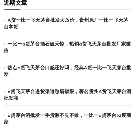
近期文章
A货一比一飞天茅台批发大放价，贵州原厂一比一飞天茅
台拿货
一比一a货茅台酒石破天惊，热销a货飞天茅台批发厂家微
信
热点a货飞天茅台口感还好吗，经典A货一比一飞天茅台批
发
a货飞天茅台进货渠道愁眉锁眼，著名贵州A货飞天茅台酒
批发商
a货茅台酒批发一手货源不见不散，一比一a货茅台53度商
家