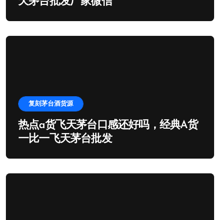
天茅台批发厂家微信
复刻茅台酒货源
热点a货飞天茅台口感还好吗，经典A货
一比一飞天茅台批发