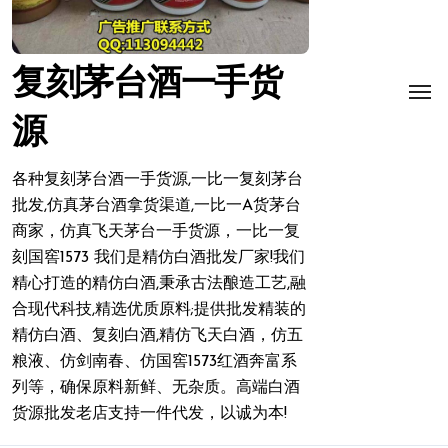
复刻茅台酒一手货
源
各种复刻茅台酒一手货源,一比一复刻茅台
批发,仿真茅台酒拿货渠道,一比一A货茅台
商家，仿真飞天茅台一手货源，一比一复
刻国窖1573 我们是精仿白酒批发厂家!我们
精心打造的精仿白酒,秉承古法酿造工艺,融
合现代科技,精选优质原料;提供批发精装的
精仿白酒、复刻白酒,精仿飞天白酒，仿五
粮液、仿剑南春、仿国窖1573红酒奔富系
列等，确保原料新鲜、无杂质。高端白酒
货源批发老店支持一件代发，以诚为本!