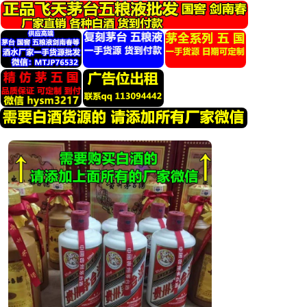
跳
转
到
内
容