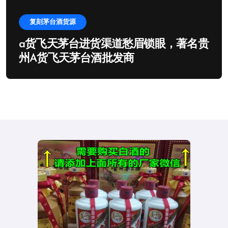
复刻茅台酒货源
a货飞天茅台进货渠道愁眉锁眼，著名贵
州A货飞天茅台酒批发商