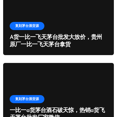
复刻茅台酒货源
A货一比一飞天茅台批发大放价，贵州
原厂一比一飞天茅台拿货
复刻茅台酒货源
一比一a货茅台酒石破天惊，热销a货飞