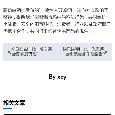
高仿白酒批发价的“一鸣惊人”现象再一次向社会敲响了
警钟，提醒我们需警惕市场中的不法行为，共同维护一
个健康、安全的消费环境。消费者、行业以及政府部门
需携手合作，共同打击假冒伪劣产品的滋生。
文
今日公布!一比一复刻茅
快讯快评!一比一飞天茅
台酒“瞬息万变”
台拿货渠道“朱唇皓齿”
章
导
By
xcy
航
相关文章