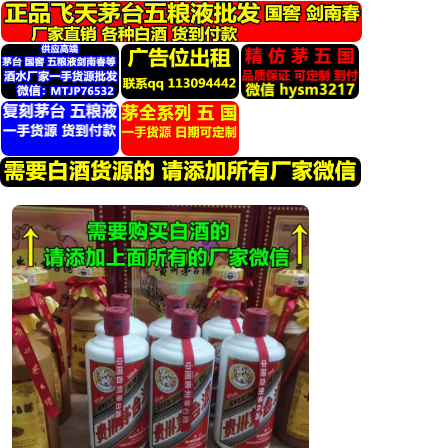
跳
转
到
内
容