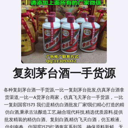
复刻茅台酒一手货源
各种复刻茅台酒一手货源,一比一复刻茅台批发,仿真茅台酒拿
货渠道,一比一A货茅台商家，仿真飞天茅台一手货源，一比
一复刻国窖1573 我们是精仿白酒批发厂家!我们精心打造的精
仿白酒,秉承古法酿造工艺,融合现代科技,精选优质原料;提供
批发精装的精仿白酒、复刻白酒,精仿飞天白酒，仿五粮液、
仿剑南春、仿国窖1573红酒奔富系列等，确保原料新鲜、无