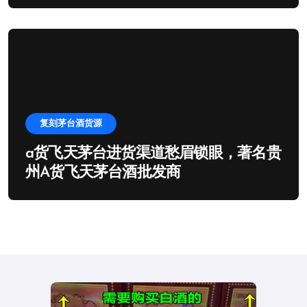
复刻茅台酒货源
a货飞天茅台进货渠道愁眉锁眼，著名贵
州A货飞天茅台酒批发商