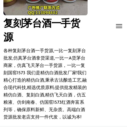
复刻茅台酒一手货
源
各种复刻茅台酒一手货源,一比一复刻茅台
批发,仿真茅台酒拿货渠道,一比一A货茅台
商家，仿真飞天茅台一手货源，一比一复
刻国窖1573 我们是精仿白酒批发厂家!我们
精心打造的精仿白酒,秉承古法酿造工艺,融
合现代科技,精选优质原料;提供批发精装的
精仿白酒、复刻白酒,精仿飞天白酒，仿五
粮液、仿剑南春、仿国窖1573红酒奔富系
列等，确保原料新鲜、无杂质。高端白酒
货源批发老店支持一件代发，以诚为本!