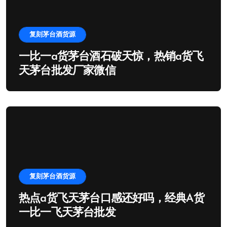
复刻茅台酒货源
一比一a货茅台酒石破天惊，热销a货飞
天茅台批发厂家微信
复刻茅台酒货源
热点a货飞天茅台口感还好吗，经典A货
一比一飞天茅台批发