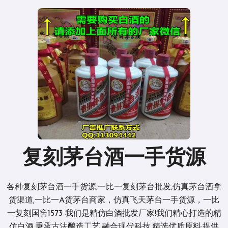
复刻茅台酒一手货源
各种复刻茅台酒一手货源,一比一复刻茅台批发,仿真茅台酒拿
货渠道,一比一A货茅台商家，仿真飞天茅台一手货源，一比
一复刻国窖1573 我们是精仿白酒批发厂家!我们精心打造的精
仿白酒,秉承古法酿造工艺,融合现代科技,精选优质原料;提供