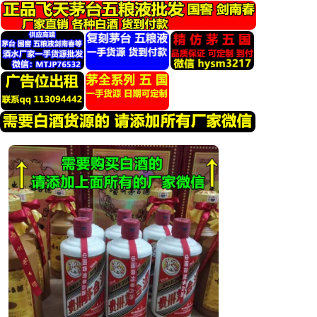
跳
转
到
内
容