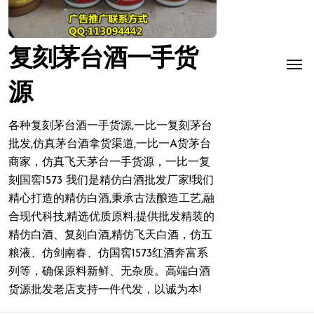
复刻茅台酒一手货
源
各种复刻茅台酒一手货源,一比一复刻茅台
批发,仿真茅台酒拿货渠道,一比一A货茅台
商家，仿真飞天茅台一手货源，一比一复
刻国窖1573 我们是精仿白酒批发厂家!我们
精心打造的精仿白酒,秉承古法酿造工艺,融
合现代科技,精选优质原料;提供批发精装的
精仿白酒、复刻白酒,精仿飞天白酒，仿五
粮液、仿剑南春、仿国窖1573红酒奔富系
列等，确保原料新鲜、无杂质。高端白酒
货源批发老店支持一件代发，以诚为本!