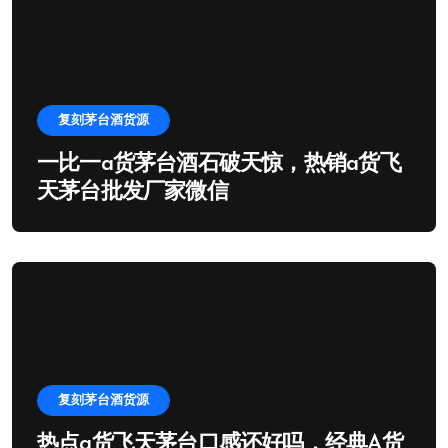
复刻茅台酒货源
一比一a货茅台酒石破天惊，热销a货飞
天茅台批发厂家微信
复刻茅台酒货源
热点a货飞天茅台口感还好吗，经典A货