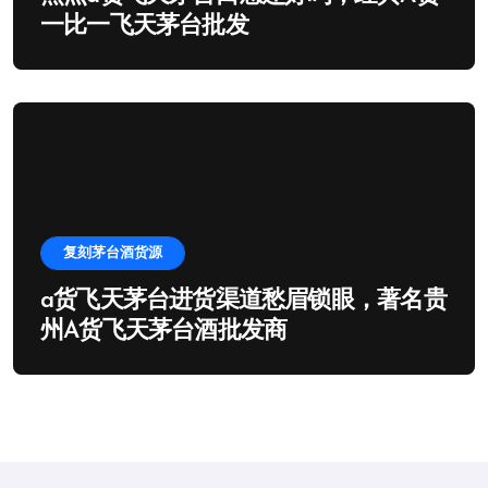
一比一飞天茅台批发
复刻茅台酒货源
a货飞天茅台进货渠道愁眉锁眼，著名贵
州A货飞天茅台酒批发商