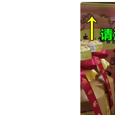
跳
转
到
内
容