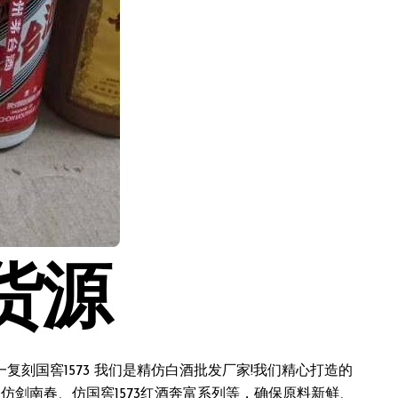
货源
刻国窖1573 我们是精仿白酒批发厂家!我们精心打造的
仿剑南春、仿国窖1573红酒奔富系列等，确保原料新鲜、