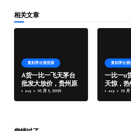
相关文章
复刻茅台酒货源
复刻茅台酒
A货一比一飞天茅台
一比一a
批发大放价，贵州原
天惊，热
厂一比一飞天茅台拿
xcy
10 月 5, 2025
台批发厂
xcy
10 月 
货