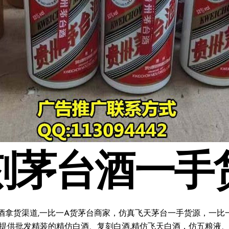
刻茅台酒一手
酒拿货渠道,一比一A货茅台商家，仿真飞天茅台一手货源，一比一复
料;提供批发精装的精仿白酒、复刻白酒,精仿飞天白酒，仿五粮液、