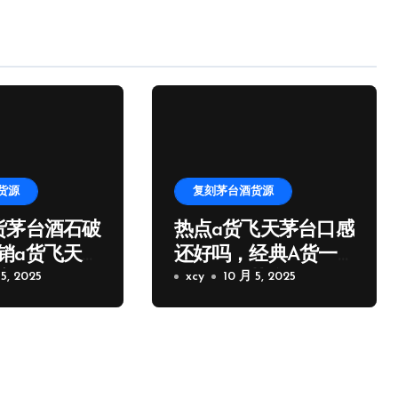
货源
复刻茅台酒货源
货茅台酒石破
热点a货飞天茅台口感
销a货飞天茅
还好吗，经典A货一
家微信
5, 2025
比一飞天茅台批发
xcy
10 月 5, 2025