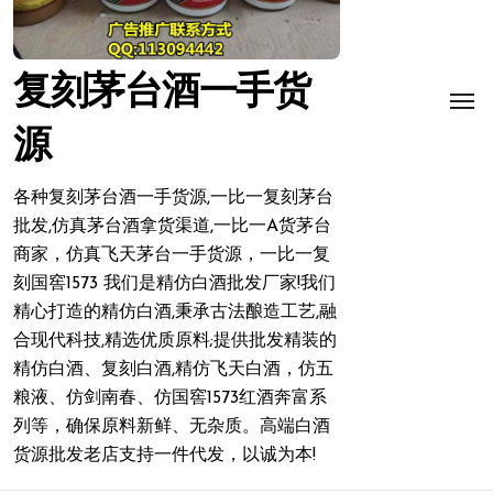
复刻茅台酒一手货
源
各种复刻茅台酒一手货源,一比一复刻茅台
批发,仿真茅台酒拿货渠道,一比一A货茅台
商家，仿真飞天茅台一手货源，一比一复
刻国窖1573 我们是精仿白酒批发厂家!我们
精心打造的精仿白酒,秉承古法酿造工艺,融
合现代科技,精选优质原料;提供批发精装的
精仿白酒、复刻白酒,精仿飞天白酒，仿五
粮液、仿剑南春、仿国窖1573红酒奔富系
列等，确保原料新鲜、无杂质。高端白酒
货源批发老店支持一件代发，以诚为本!