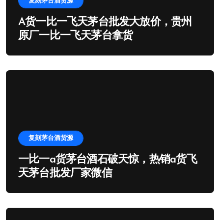
复刻茅台酒货源
A货一比一飞天茅台批发大放价，贵州
原厂一比一飞天茅台拿货
复刻茅台酒货源
一比一a货茅台酒石破天惊，热销a货飞
天茅台批发厂家微信