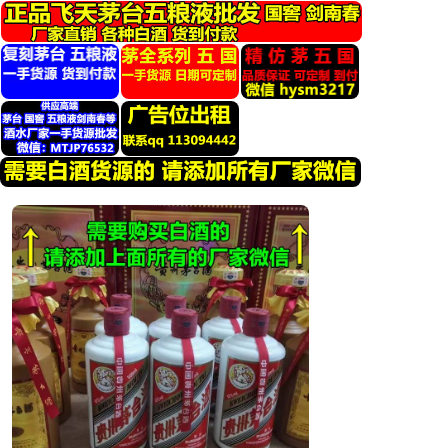
跳
转
到
内
容