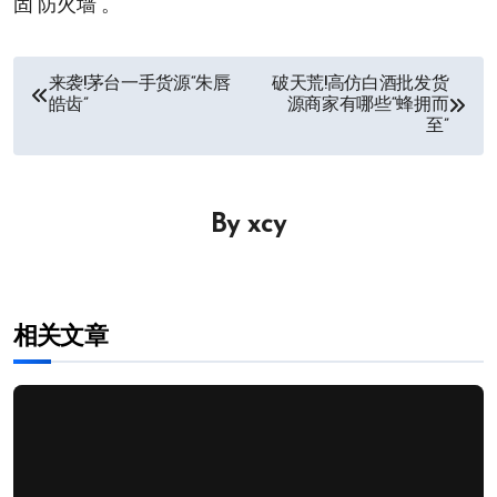
固“防火墙”。
文
来袭!茅台一手货源“朱唇
破天荒!高仿白酒批发货
皓齿”
源商家有哪些“蜂拥而
章
至”
导
航
By
xcy
相关文章