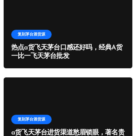
复刻茅台酒货源
热点a货飞天茅台口感还好吗，经典A货
一比一飞天茅台批发
复刻茅台酒货源
a货飞天茅台进货渠道愁眉锁眼，著名贵