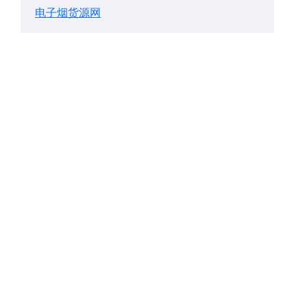
电子烟货源网