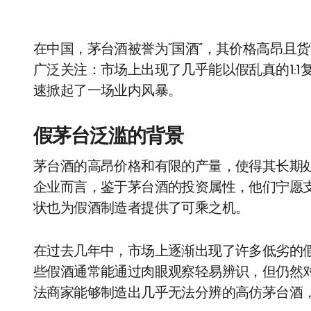
在中国，茅台酒被誉为“国酒”，其价格高昂且
广泛关注：市场上出现了几乎能以假乱真的1:
速掀起了一场业内风暴。
假茅台泛滥的背景
茅台酒的高昂价格和有限的产量，使得其长期
企业而言，鉴于茅台酒的投资属性，他们宁愿
状也为假酒制造者提供了可乘之机。
在过去几年中，市场上逐渐出现了许多低劣的
些假酒通常能通过肉眼观察轻易辨识，但仍然
法商家能够制造出几乎无法分辨的高仿茅台酒