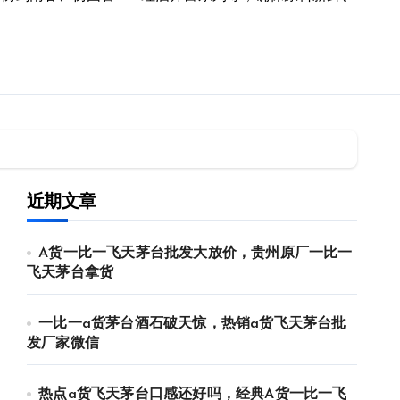
近期文章
A货一比一飞天茅台批发大放价，贵州原厂一比一
飞天茅台拿货
一比一a货茅台酒石破天惊，热销a货飞天茅台批
发厂家微信
热点a货飞天茅台口感还好吗，经典A货一比一飞