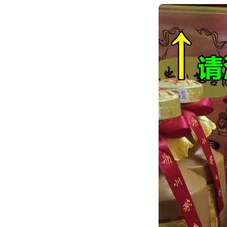
跳
转
到
内
容