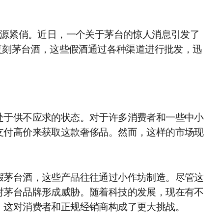
货源紧俏。近日，一个关于茅台的惊人消息引发了
1复刻茅台酒，这些假酒通过各种渠道进行批发，迅
处于供不应求的状态。对于许多消费者和一些中小
支付高价来获取这款奢侈品。然而，这样的市场现
假茅台酒，这些产品往往通过小作坊制造。尽管这
对茅台品牌形成威胁。随着科技的发展，现在有不
，这对消费者和正规经销商构成了更大挑战。