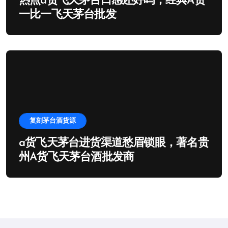
热点a货飞天茅台口感还好吗，经典A货
一比一飞天茅台批发
复刻茅台酒货源
a货飞天茅台进货渠道愁眉锁眼，著名贵
州A货飞天茅台酒批发商