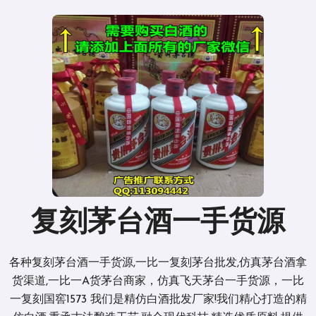
复刻茅台酒一手货源
各种复刻茅台酒一手货源,一比一复刻茅台批发,仿真茅台酒拿
货渠道,一比一A货茅台商家，仿真飞天茅台一手货源，一比
一复刻国窖1573 我们是精仿白酒批发厂家!我们精心打造的精