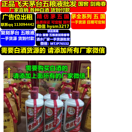
跳
转
到
内
容