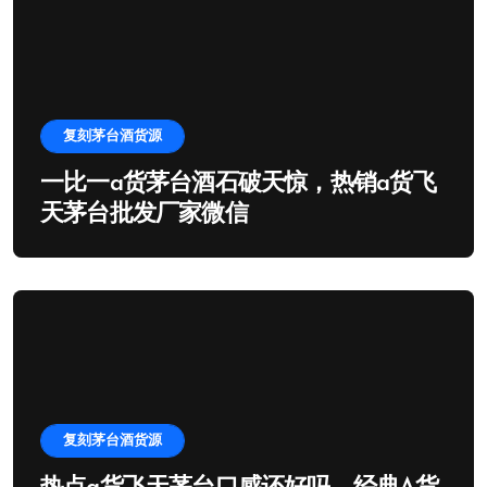
复刻茅台酒货源
一比一a货茅台酒石破天惊，热销a货飞
天茅台批发厂家微信
复刻茅台酒货源