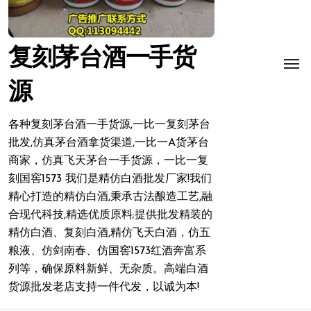
复刻茅台酒一手货
源
各种复刻茅台酒一手货源,一比一复刻茅台
批发,仿真茅台酒拿货渠道,一比一A货茅台
商家，仿真飞天茅台一手货源，一比一复
刻国窖1573 我们是精仿白酒批发厂家!我们
精心打造的精仿白酒,秉承古法酿造工艺,融
合现代科技,精选优质原料;提供批发精装的
精仿白酒、复刻白酒,精仿飞天白酒，仿五
粮液、仿剑南春、仿国窖1573红酒奔富系
列等，确保原料新鲜、无杂质。高端白酒
货源批发老店支持一件代发，以诚为本!