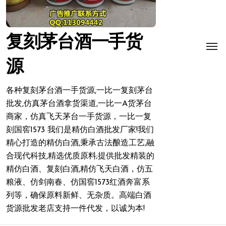
复刻茅台酒一手货
源
各种复刻茅台酒一手货源,一比一复刻茅台
批发,仿真茅台酒拿货渠道,一比一A货茅台
商家，仿真飞天茅台一手货源，一比一复
刻国窖1573 我们是精仿白酒批发厂家!我们
精心打造的精仿白酒,秉承古法酿造工艺,融
合现代科技,精选优质原料;提供批发精装的
精仿白酒、复刻白酒,精仿飞天白酒，仿五
粮液、仿剑南春、仿国窖1573红酒奔富系
列等，确保原料新鲜、无杂质。高端白酒
货源批发老店支持一件代发，以诚为本!