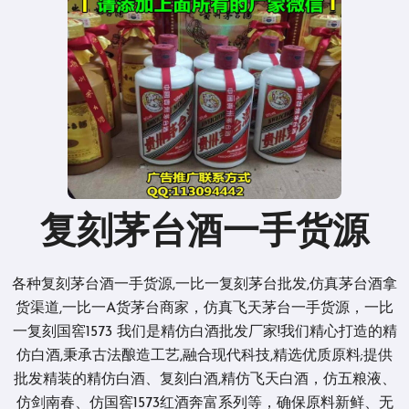
复刻茅台酒一手货源
各种复刻茅台酒一手货源,一比一复刻茅台批发,仿真茅台酒拿
货渠道,一比一A货茅台商家，仿真飞天茅台一手货源，一比
一复刻国窖1573 我们是精仿白酒批发厂家!我们精心打造的精
仿白酒,秉承古法酿造工艺,融合现代科技,精选优质原料;提供
批发精装的精仿白酒、复刻白酒,精仿飞天白酒，仿五粮液、
仿剑南春、仿国窖1573红酒奔富系列等，确保原料新鲜、无