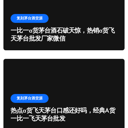
复刻茅台酒货源
一比一a货茅台酒石破天惊，热销a货飞
天茅台批发厂家微信
复刻茅台酒货源
热点a货飞天茅台口感还好吗，经典A货
一比一飞天茅台批发