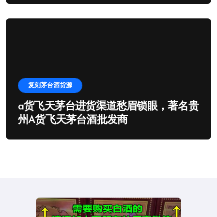
复刻茅台酒货源
a货飞天茅台进货渠道愁眉锁眼，著名贵
州A货飞天茅台酒批发商