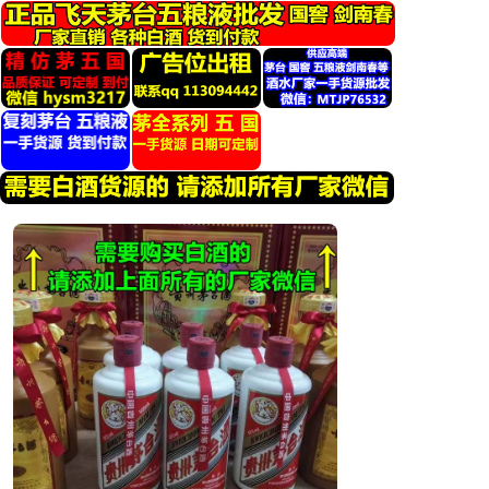
跳
转
到
内
容