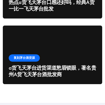
热点a货飞天茅台口感还好吗，经典A货
一比一飞天茅台批发
复刻茅台酒货源
a货飞天茅台进货渠道愁眉锁眼，著名贵
州A货飞天茅台酒批发商