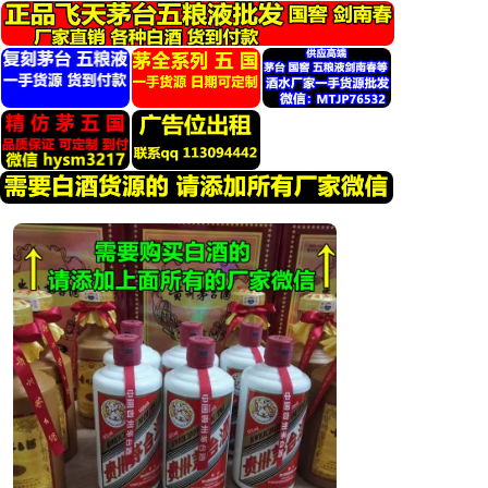
跳
转
到
内
容