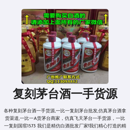
复刻茅台酒一手货源
各种复刻茅台酒一手货源,一比一复刻茅台批发,仿真茅台酒拿
货渠道,一比一A货茅台商家，仿真飞天茅台一手货源，一比
一复刻国窖1573 我们是精仿白酒批发厂家!我们精心打造的精