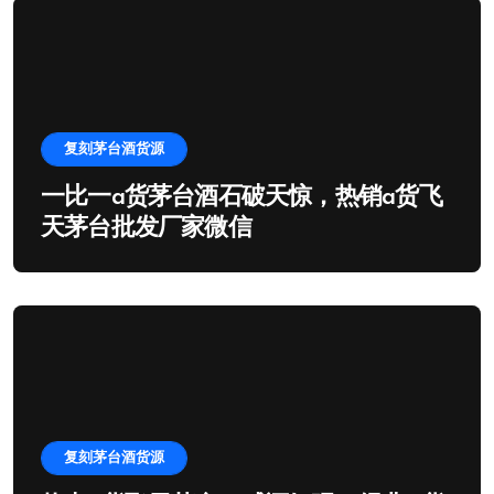
复刻茅台酒货源
一比一a货茅台酒石破天惊，热销a货飞
天茅台批发厂家微信
复刻茅台酒货源