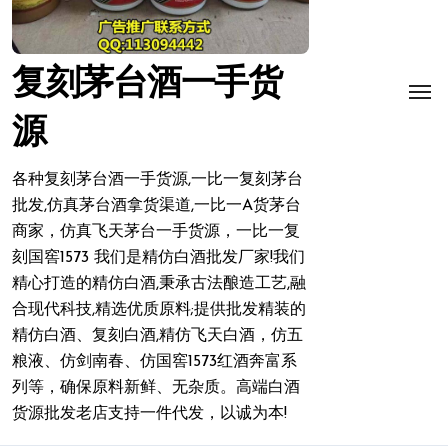
复刻茅台酒一手货
源
各种复刻茅台酒一手货源,一比一复刻茅台
批发,仿真茅台酒拿货渠道,一比一A货茅台
商家，仿真飞天茅台一手货源，一比一复
刻国窖1573 我们是精仿白酒批发厂家!我们
精心打造的精仿白酒,秉承古法酿造工艺,融
合现代科技,精选优质原料;提供批发精装的
精仿白酒、复刻白酒,精仿飞天白酒，仿五
粮液、仿剑南春、仿国窖1573红酒奔富系
列等，确保原料新鲜、无杂质。高端白酒
货源批发老店支持一件代发，以诚为本!