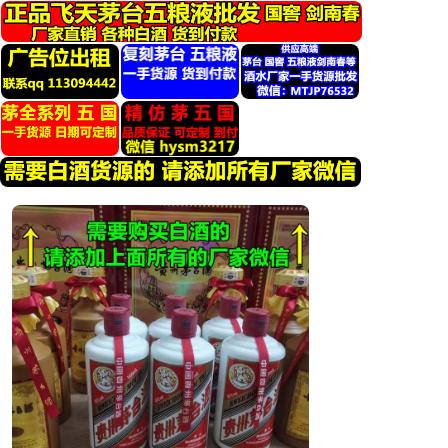
跳
转
到
内
容