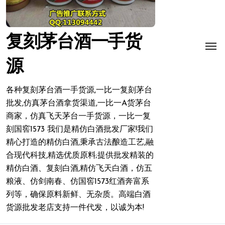
复刻茅台酒一手货
源
各种复刻茅台酒一手货源,一比一复刻茅台
批发,仿真茅台酒拿货渠道,一比一A货茅台
商家，仿真飞天茅台一手货源，一比一复
刻国窖1573 我们是精仿白酒批发厂家!我们
精心打造的精仿白酒,秉承古法酿造工艺,融
合现代科技,精选优质原料;提供批发精装的
精仿白酒、复刻白酒,精仿飞天白酒，仿五
粮液、仿剑南春、仿国窖1573红酒奔富系
列等，确保原料新鲜、无杂质。高端白酒
货源批发老店支持一件代发，以诚为本!