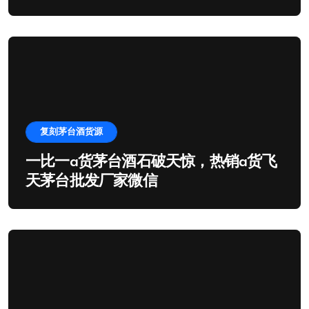
复刻茅台酒货源
一比一a货茅台酒石破天惊，热销a货飞
天茅台批发厂家微信