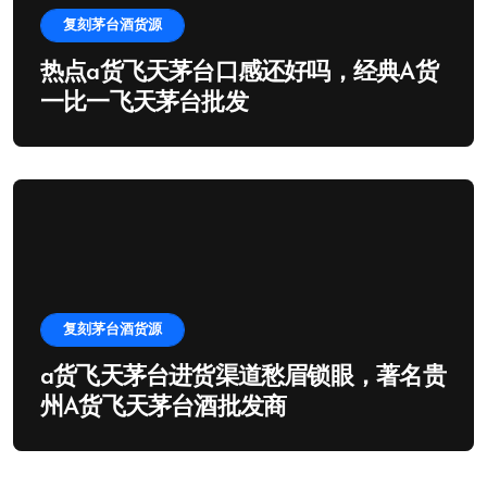
复刻茅台酒货源
热点a货飞天茅台口感还好吗，经典A货
一比一飞天茅台批发
复刻茅台酒货源
a货飞天茅台进货渠道愁眉锁眼，著名贵
州A货飞天茅台酒批发商