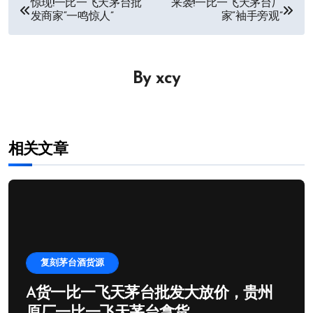
文
惊现!一比一飞天茅台批
来袭!一比一飞天茅台厂
发商家“一鸣惊人”
家“袖手旁观”
章
导
By
xcy
航
相关文章
复刻茅台酒货源
A货一比一飞天茅台批发大放价，贵州