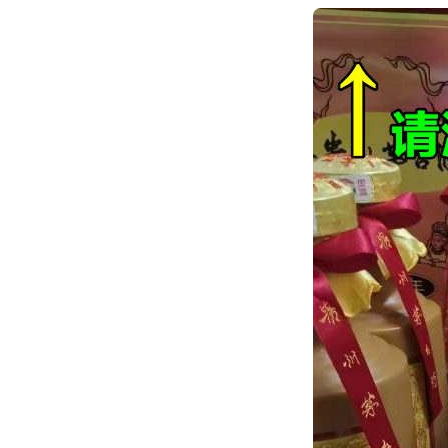
跳
转
到
内
容