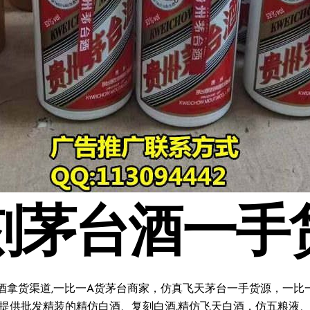
刻茅台酒一手
酒拿货渠道,一比一A货茅台商家，仿真飞天茅台一手货源，一比一复
料;提供批发精装的精仿白酒、复刻白酒,精仿飞天白酒，仿五粮液、