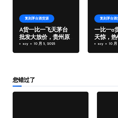
复刻茅台酒货源
复刻茅台酒
A货一比一飞天茅台
一比一a
批发大放价，贵州原
天惊，热
厂一比一飞天茅台拿
xcy
10 月 5, 2025
台批发厂
xcy
10 月 
货
您错过了