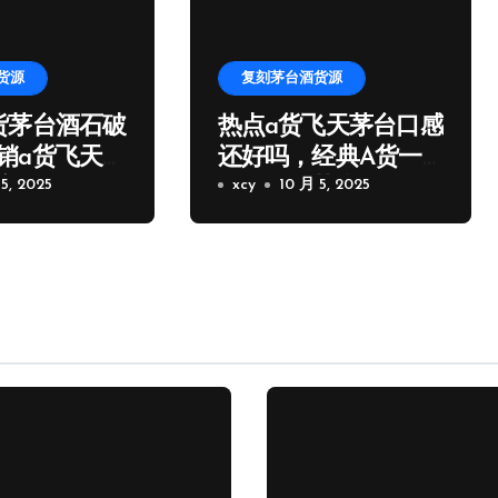
货源
复刻茅台酒货源
货茅台酒石破
热点a货飞天茅台口感
销a货飞天茅
还好吗，经典A货一
家微信
5, 2025
比一飞天茅台批发
xcy
10 月 5, 2025