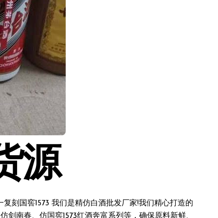
货源
刻国窖1573 我们是精仿白酒批发厂家!我们精心打造的
仿剑南春、仿国窖1573红酒奔富系列等，确保原料新鲜、