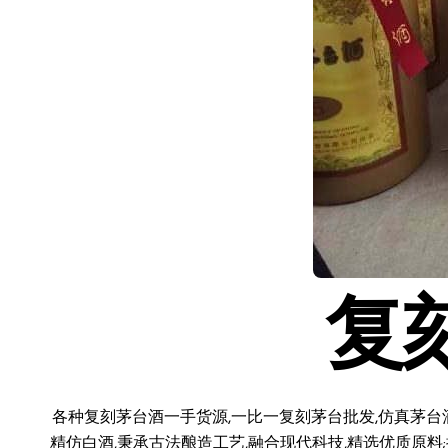
复
各种复刻茅台酒一手货源,一比一复刻茅台批发,仿真茅台
精仿白酒,秉承古法酿造工艺,融合现代科技,精选优质原