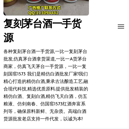
复刻茅台酒一手货
源
各种复刻茅台酒一手货源,一比一复刻茅台
批发,仿真茅台酒拿货渠道,一比一A货茅台
商家，仿真飞天茅台一手货源，一比一复
刻国窖1573 我们是精仿白酒批发厂家!我们
精心打造的精仿白酒,秉承古法酿造工艺,融
合现代科技,精选优质原料;提供批发精装的
精仿白酒、复刻白酒,精仿飞天白酒，仿五
粮液、仿剑南春、仿国窖1573红酒奔富系
列等，确保原料新鲜、无杂质。高端白酒
货源批发老店支持一件代发，以诚为本!