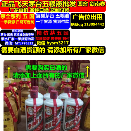
跳
转
到
内
容