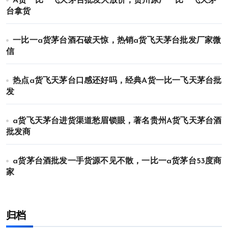
A货一比一飞天茅台批发大放价，贵州原厂一比一飞天茅
台拿货
一比一a货茅台酒石破天惊，热销a货飞天茅台批发厂家微
信
热点a货飞天茅台口感还好吗，经典A货一比一飞天茅台批
发
a货飞天茅台进货渠道愁眉锁眼，著名贵州A货飞天茅台酒
批发商
a货茅台酒批发一手货源不见不散，一比一a货茅台53度商
家
归档