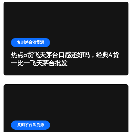
复刻茅台酒货源
热点a货飞天茅台口感还好吗，经典A货
一比一飞天茅台批发
复刻茅台酒货源