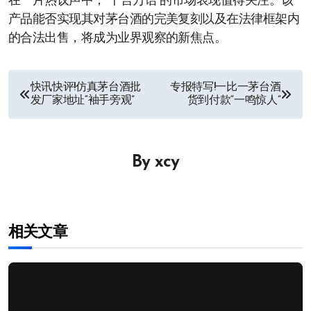
在一片热议声中，“千言万语”的市场表现值得关注。该
产品能否实现其对茅台酒的完美复刻以及在法律框架内
的合法出售，将成为业界观察的新焦点。
文
快讯快评!仿真茅台酒批
专报特写!一比一茅台酒
发厂家地址“袖手旁观”
货到付款“一鸣惊人”
章
导
By
xcy
航
相关文章