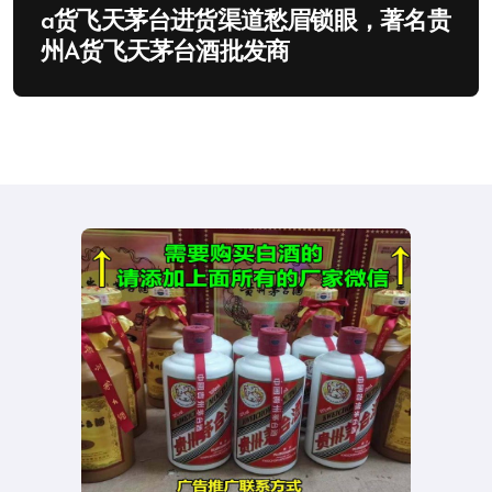
a货飞天茅台进货渠道愁眉锁眼，著名贵
州A货飞天茅台酒批发商