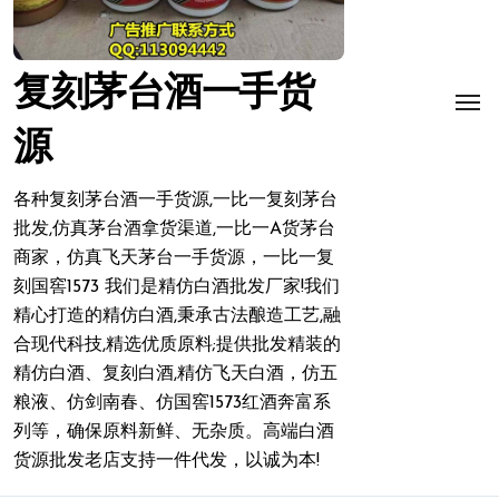
复刻茅台酒一手货
源
各种复刻茅台酒一手货源,一比一复刻茅台
批发,仿真茅台酒拿货渠道,一比一A货茅台
商家，仿真飞天茅台一手货源，一比一复
刻国窖1573 我们是精仿白酒批发厂家!我们
精心打造的精仿白酒,秉承古法酿造工艺,融
合现代科技,精选优质原料;提供批发精装的
精仿白酒、复刻白酒,精仿飞天白酒，仿五
粮液、仿剑南春、仿国窖1573红酒奔富系
列等，确保原料新鲜、无杂质。高端白酒
货源批发老店支持一件代发，以诚为本!