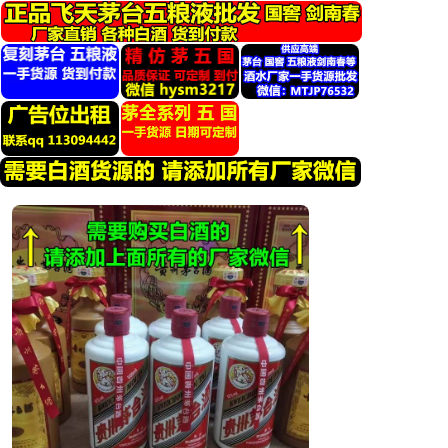
跳
转
到
内
容