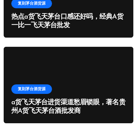
复刻茅台酒货源
热点a货飞天茅台口感还好吗，经典A货
一比一飞天茅台批发
复刻茅台酒货源
a货飞天茅台进货渠道愁眉锁眼，著名贵
州A货飞天茅台酒批发商