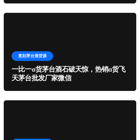
复刻茅台酒货源
一比一a货茅台酒石破天惊，热销a货飞
天茅台批发厂家微信