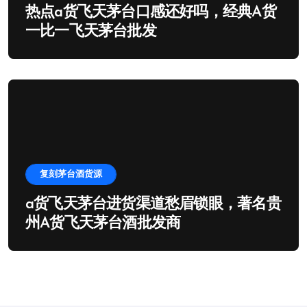
热点a货飞天茅台口感还好吗，经典A货
一比一飞天茅台批发
复刻茅台酒货源
a货飞天茅台进货渠道愁眉锁眼，著名贵
州A货飞天茅台酒批发商