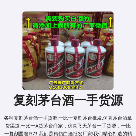
复刻茅台酒一手货源
各种复刻茅台酒一手货源,一比一复刻茅台批发,仿真茅台酒拿
货渠道,一比一A货茅台商家，仿真飞天茅台一手货源，一比
一复刻国窖1573 我们是精仿白酒批发厂家!我们精心打造的精