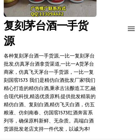
复刻茅台酒一手货
源
各种复刻茅台酒一手货源,一比一复刻茅台
批发,仿真茅台酒拿货渠道,一比一A货茅台
商家，仿真飞天茅台一手货源，一比一复
刻国窖1573 我们是精仿白酒批发厂家!我们
精心打造的精仿白酒,秉承古法酿造工艺,融
合现代科技,精选优质原料;提供批发精装的
精仿白酒、复刻白酒,精仿飞天白酒，仿五
粮液、仿剑南春、仿国窖1573红酒奔富系
列等，确保原料新鲜、无杂质。高端白酒
货源批发老店支持一件代发，以诚为本!