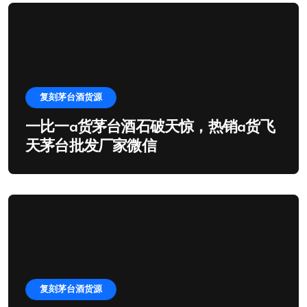
复刻茅台酒货源
一比一a货茅台酒石破天惊，热销a货飞
天茅台批发厂家微信
复刻茅台酒货源