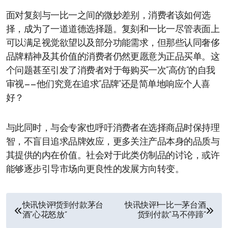
面对复刻与一比一之间的微妙差别，消费者该如何选
择，成为了一道道德选择题。复刻和一比一尽管表面上
可以满足视觉欲望以及部分功能需求，但那些认同奢侈
品牌精神及其价值的消费者仍然更愿意为正品买单。这
个问题甚至引发了消费者对于每购买一次“高仿”的自我
审视——他们究竟在追求“品牌”还是简单地响应个人喜
好？
与此同时，与会专家也呼吁消费者在选择商品时保持理
智，不盲目追求品牌效应，更多关注产品本身的品质与
其提供的内在价值。社会对于此类仿制品的讨论，或许
能够逐步引导市场向更良性的发展方向转变。
文
快讯快评!货到付款茅台
快讯快评!一比一茅台酒
酒“心花怒放”
货到付款“马不停蹄”
章