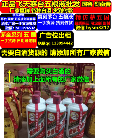
跳
转
到
内
容