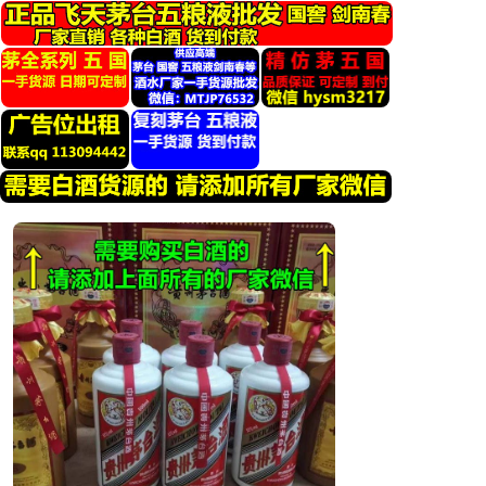
跳
转
到
内
容