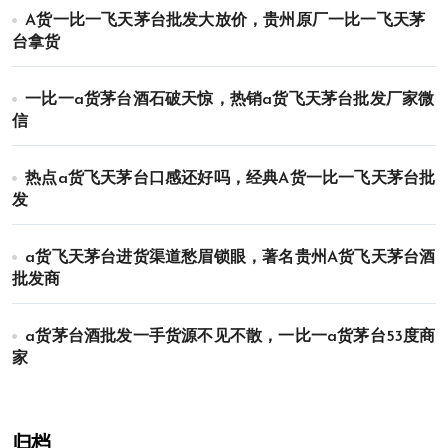
A货一比一飞天茅台批发大放价，贵州原厂一比一飞天茅
台拿货
一比一a货茅台酒石破天惊，热销a货飞天茅台批发厂家微
信
热点a货飞天茅台口感还好吗，经典A货一比一飞天茅台批
发
a货飞天茅台进货渠道愁眉锁眼，著名贵州A货飞天茅台酒
批发商
a货茅台酒批发一手货源不见不散，一比一a货茅台53度商
家
归档