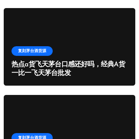
复刻茅台酒货源
热点a货飞天茅台口感还好吗，经典A货
一比一飞天茅台批发
复刻茅台酒货源