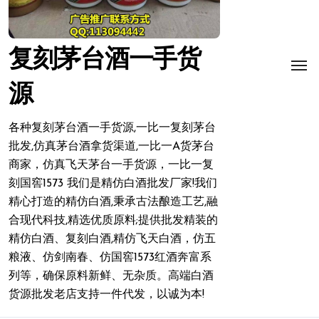
复刻茅台酒一手货
源
各种复刻茅台酒一手货源,一比一复刻茅台
批发,仿真茅台酒拿货渠道,一比一A货茅台
商家，仿真飞天茅台一手货源，一比一复
刻国窖1573 我们是精仿白酒批发厂家!我们
精心打造的精仿白酒,秉承古法酿造工艺,融
合现代科技,精选优质原料;提供批发精装的
精仿白酒、复刻白酒,精仿飞天白酒，仿五
粮液、仿剑南春、仿国窖1573红酒奔富系
列等，确保原料新鲜、无杂质。高端白酒
货源批发老店支持一件代发，以诚为本!