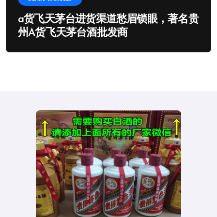
a货飞天茅台进货渠道愁眉锁眼，著名贵
州A货飞天茅台酒批发商