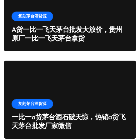
复刻茅台酒货源
A货一比一飞天茅台批发大放价，贵州
原厂一比一飞天茅台拿货
复刻茅台酒货源
一比一a货茅台酒石破天惊，热销a货飞
天茅台批发厂家微信