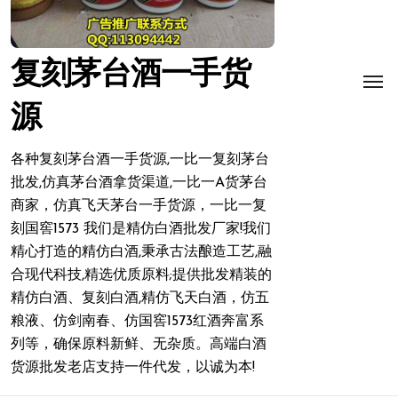
复刻茅台酒一手货
源
各种复刻茅台酒一手货源,一比一复刻茅台
批发,仿真茅台酒拿货渠道,一比一A货茅台
商家，仿真飞天茅台一手货源，一比一复
刻国窖1573 我们是精仿白酒批发厂家!我们
精心打造的精仿白酒,秉承古法酿造工艺,融
合现代科技,精选优质原料;提供批发精装的
精仿白酒、复刻白酒,精仿飞天白酒，仿五
粮液、仿剑南春、仿国窖1573红酒奔富系
列等，确保原料新鲜、无杂质。高端白酒
货源批发老店支持一件代发，以诚为本!