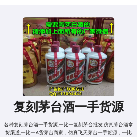
复刻茅台酒一手货源
各种复刻茅台酒一手货源,一比一复刻茅台批发,仿真茅台酒拿
货渠道,一比一A货茅台商家，仿真飞天茅台一手货源，一比