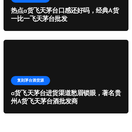
热点a货飞天茅台口感还好吗，经典A货
一比一飞天茅台批发
复刻茅台酒货源
a货飞天茅台进货渠道愁眉锁眼，著名贵
州A货飞天茅台酒批发商