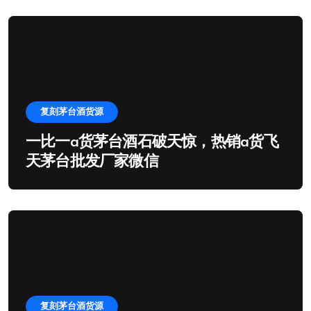
复刻茅台酒货源
一比一a货茅台酒石破天惊，热销a货飞
天茅台批发厂家微信
复刻茅台酒货源