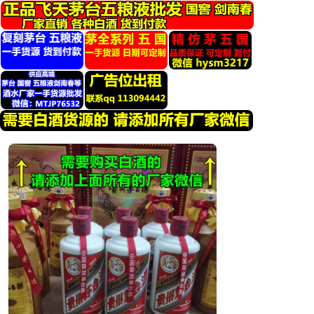
跳
转
到
内
容