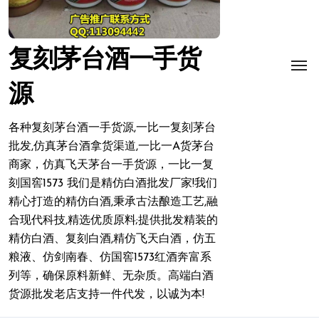
复刻茅台酒一手货
源
各种复刻茅台酒一手货源,一比一复刻茅台
批发,仿真茅台酒拿货渠道,一比一A货茅台
商家，仿真飞天茅台一手货源，一比一复
刻国窖1573 我们是精仿白酒批发厂家!我们
精心打造的精仿白酒,秉承古法酿造工艺,融
合现代科技,精选优质原料;提供批发精装的
精仿白酒、复刻白酒,精仿飞天白酒，仿五
粮液、仿剑南春、仿国窖1573红酒奔富系
列等，确保原料新鲜、无杂质。高端白酒
货源批发老店支持一件代发，以诚为本!