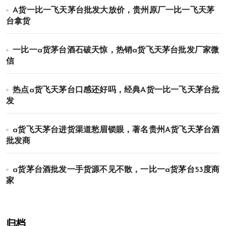
A货一比一飞天茅台批发大放价，贵州原厂一比一飞天茅
台拿货
一比一a货茅台酒石破天惊，热销a货飞天茅台批发厂家微
信
热点a货飞天茅台口感还好吗，经典A货一比一飞天茅台批
发
a货飞天茅台进货渠道愁眉锁眼，著名贵州A货飞天茅台酒
批发商
a货茅台酒批发一手货源不见不散，一比一a货茅台53度商
家
归档