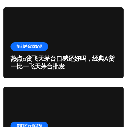
复刻茅台酒货源
热点a货飞天茅台口感还好吗，经典A货
一比一飞天茅台批发
复刻茅台酒货源