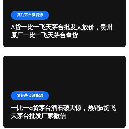
复刻茅台酒货源
A货一比一飞天茅台批发大放价，贵州
原厂一比一飞天茅台拿货
复刻茅台酒货源
一比一a货茅台酒石破天惊，热销a货飞
天茅台批发厂家微信