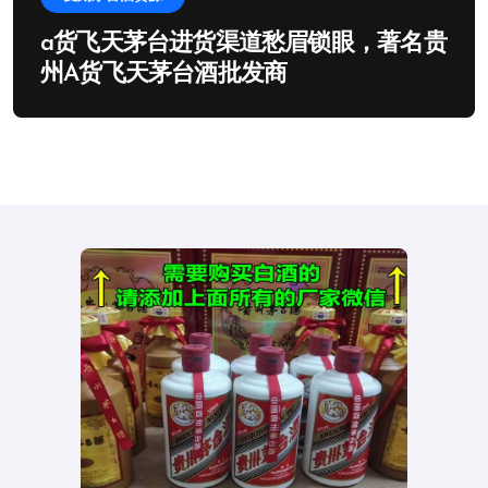
a货飞天茅台进货渠道愁眉锁眼，著名贵
州A货飞天茅台酒批发商