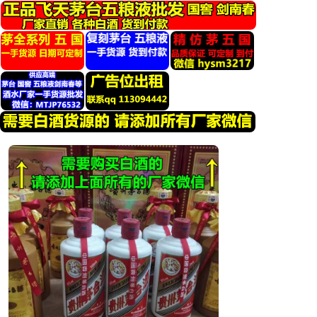
跳
转
到
内
容