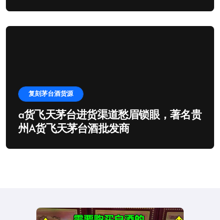
复刻茅台酒货源
a货飞天茅台进货渠道愁眉锁眼，著名贵
州A货飞天茅台酒批发商