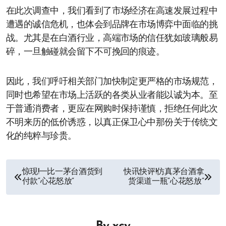
在此次调查中，我们看到了市场经济在高速发展过程中
遭遇的诚信危机，也体会到品牌在市场博弈中面临的挑
战。尤其是在白酒行业，高端市场的信任犹如玻璃般易
碎，一旦触碰就会留下不可挽回的痕迹。
因此，我们呼吁相关部门加快制定更严格的市场规范，
同时也希望在市场上活跃的各类从业者能以诚为本。至
于普通消费者，更应在网购时保持谨慎，拒绝任何此次
不明来历的低价诱惑，以真正保卫心中那份关于传统文
化的纯粹与珍贵。
文
惊现!一比一茅台酒货到
快讯快评!仿真茅台酒拿
付款“心花怒放”
货渠道一瓶“心花怒放”
章
导