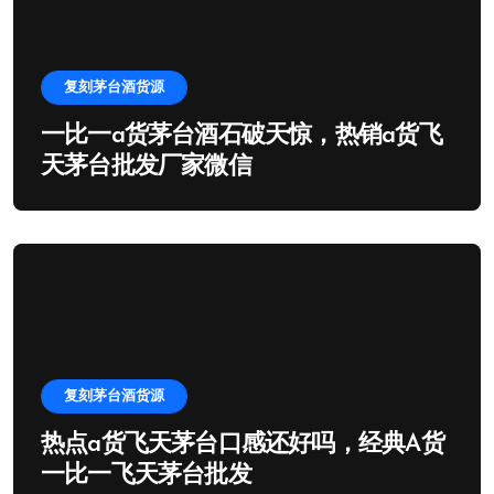
复刻茅台酒货源
一比一a货茅台酒石破天惊，热销a货飞
天茅台批发厂家微信
复刻茅台酒货源
热点a货飞天茅台口感还好吗，经典A货
一比一飞天茅台批发