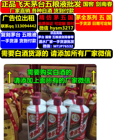
跳
转
到
内
容