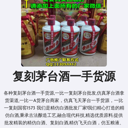
复刻茅台酒一手货源
各种复刻茅台酒一手货源,一比一复刻茅台批发,仿真茅台酒拿
货渠道,一比一A货茅台商家，仿真飞天茅台一手货源，一比
一复刻国窖1573 我们是精仿白酒批发厂家!我们精心打造的精
仿白酒,秉承古法酿造工艺,融合现代科技,精选优质原料;提供
批发精装的精仿白酒、复刻白酒,精仿飞天白酒，仿五粮液、