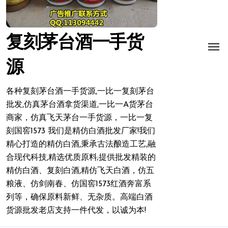
复刻茅台酒一手货
源
各种复刻茅台酒一手货源,一比一复刻茅台
批发,仿真茅台酒拿货渠道,一比一A货茅台
商家，仿真飞天茅台一手货源，一比一复
刻国窖1573 我们是精仿白酒批发厂家!我们
精心打造的精仿白酒,秉承古法酿造工艺,融
合现代科技,精选优质原料;提供批发精装的
精仿白酒、复刻白酒,精仿飞天白酒，仿五
粮液、仿剑南春、仿国窖1573红酒奔富系
列等，确保原料新鲜、无杂质。高端白酒
货源批发老店支持一件代发，以诚为本!