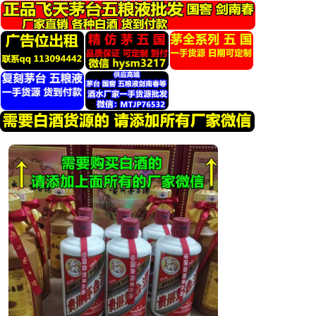
跳
转
到
内
容