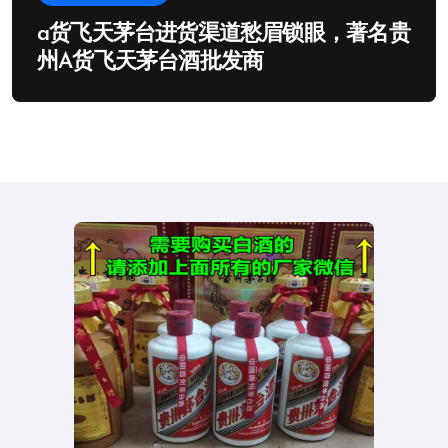
a货飞天茅台进货渠道愁眉锁眼，著名贵
州A货飞天茅台酒批发商