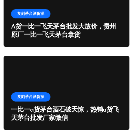
复刻茅台酒货源
A货一比一飞天茅台批发大放价，贵州
原厂一比一飞天茅台拿货
复刻茅台酒货源
一比一a货茅台酒石破天惊，热销a货飞
天茅台批发厂家微信