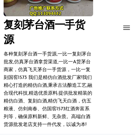
复刻茅台酒一手货
源
各种复刻茅台酒一手货源,一比一复刻茅台
批发,仿真茅台酒拿货渠道,一比一A货茅台
商家，仿真飞天茅台一手货源，一比一复
刻国窖1573 我们是精仿白酒批发厂家!我们
精心打造的精仿白酒,秉承古法酿造工艺,融
合现代科技,精选优质原料;提供批发精装的
精仿白酒、复刻白酒,精仿飞天白酒，仿五
粮液、仿剑南春、仿国窖1573红酒奔富系
列等，确保原料新鲜、无杂质。高端白酒
货源批发老店支持一件代发，以诚为本!