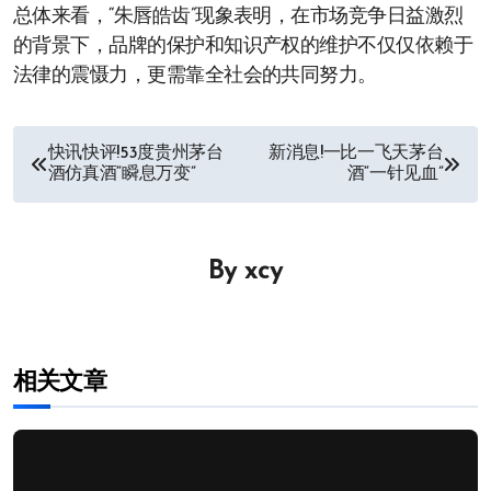
总体来看，“朱唇皓齿”现象表明，在市场竞争日益激烈
的背景下，品牌的保护和知识产权的维护不仅仅依赖于
法律的震慑力，更需靠全社会的共同努力。
文
快讯快评!53度贵州茅台
新消息!一比一飞天茅台
酒仿真酒“瞬息万变”
酒“一针见血”
章
导
By
xcy
航
相关文章