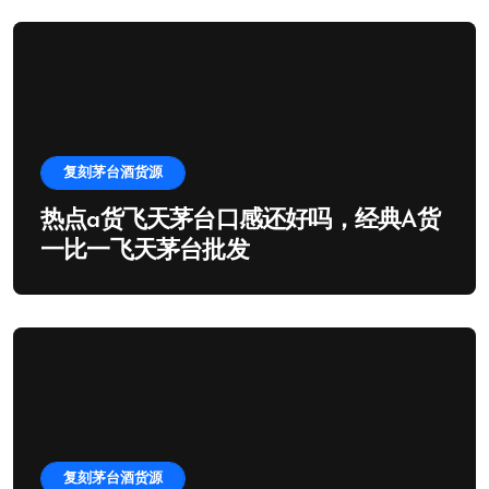
复刻茅台酒货源
热点a货飞天茅台口感还好吗，经典A货
一比一飞天茅台批发
复刻茅台酒货源