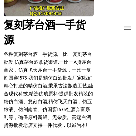
复刻茅台酒一手货
源
各种复刻茅台酒一手货源,一比一复刻茅台
批发,仿真茅台酒拿货渠道,一比一A货茅台
商家，仿真飞天茅台一手货源，一比一复
刻国窖1573 我们是精仿白酒批发厂家!我们
精心打造的精仿白酒,秉承古法酿造工艺,融
合现代科技,精选优质原料;提供批发精装的
精仿白酒、复刻白酒,精仿飞天白酒，仿五
粮液、仿剑南春、仿国窖1573红酒奔富系
列等，确保原料新鲜、无杂质。高端白酒
货源批发老店支持一件代发，以诚为本!