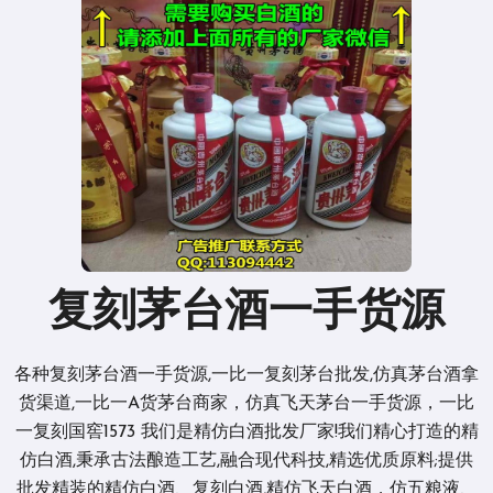
复刻茅台酒一手货源
各种复刻茅台酒一手货源,一比一复刻茅台批发,仿真茅台酒拿
货渠道,一比一A货茅台商家，仿真飞天茅台一手货源，一比
一复刻国窖1573 我们是精仿白酒批发厂家!我们精心打造的精
仿白酒,秉承古法酿造工艺,融合现代科技,精选优质原料;提供
批发精装的精仿白酒、复刻白酒,精仿飞天白酒，仿五粮液、