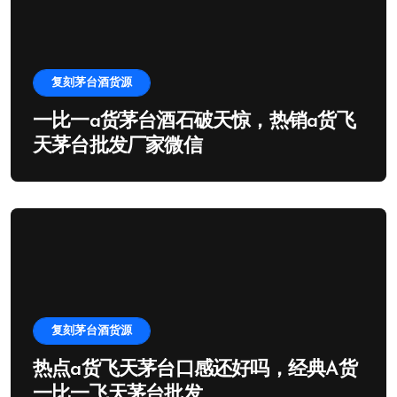
复刻茅台酒货源
一比一a货茅台酒石破天惊，热销a货飞
天茅台批发厂家微信
复刻茅台酒货源
热点a货飞天茅台口感还好吗，经典A货
一比一飞天茅台批发