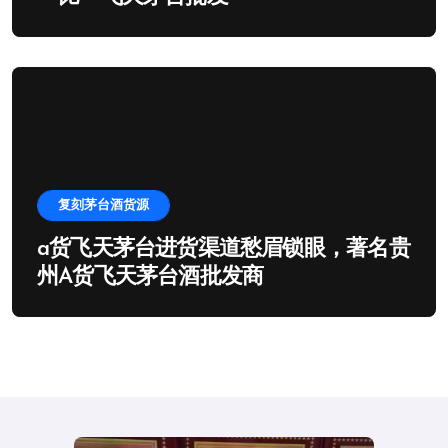
复刻茅台酒货源
a货飞天茅台进货渠道愁眉锁眼，著名贵
州A货飞天茅台酒批发商