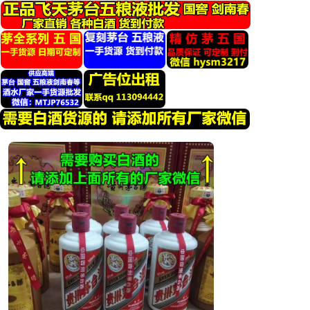
跳
转
到
内
容