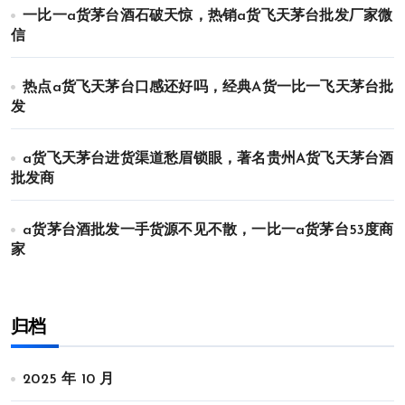
一比一a货茅台酒石破天惊，热销a货飞天茅台批发厂家微
信
热点a货飞天茅台口感还好吗，经典A货一比一飞天茅台批
发
a货飞天茅台进货渠道愁眉锁眼，著名贵州A货飞天茅台酒
批发商
a货茅台酒批发一手货源不见不散，一比一a货茅台53度商
家
归档
2025 年 10 月