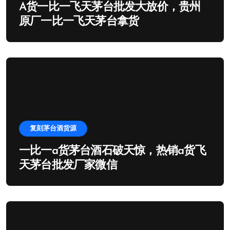
A货一比一飞天茅台批发大放价，贵州
原厂一比一飞天茅台拿货
复刻茅台酒货源
一比一a货茅台酒石破天惊，热销a货飞
天茅台批发厂家微信