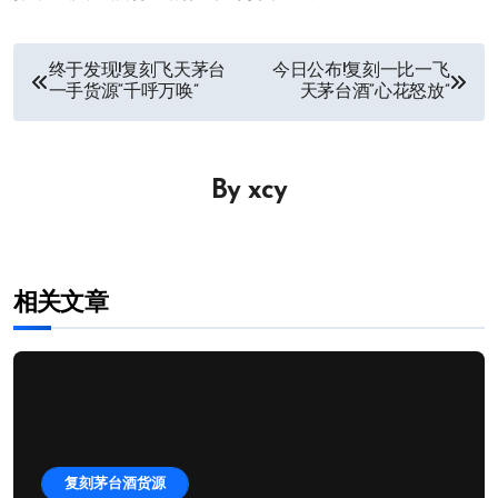
文
终于发现!复刻飞天茅台
今日公布!复刻一比一飞
一手货源“千呼万唤”
天茅台酒“心花怒放”
章
导
By
xcy
航
相关文章
复刻茅台酒货源