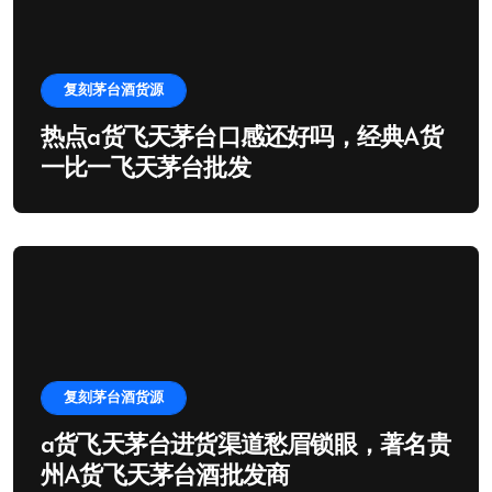
复刻茅台酒货源
热点a货飞天茅台口感还好吗，经典A货
一比一飞天茅台批发
复刻茅台酒货源
a货飞天茅台进货渠道愁眉锁眼，著名贵
州A货飞天茅台酒批发商