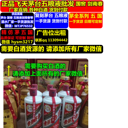
跳
转
到
内
容