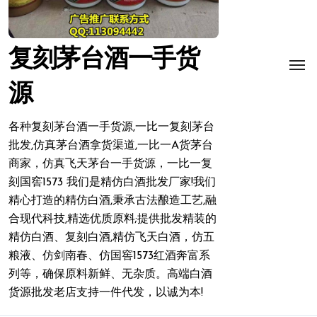
复刻茅台酒一手货
源
各种复刻茅台酒一手货源,一比一复刻茅台
批发,仿真茅台酒拿货渠道,一比一A货茅台
商家，仿真飞天茅台一手货源，一比一复
刻国窖1573 我们是精仿白酒批发厂家!我们
精心打造的精仿白酒,秉承古法酿造工艺,融
合现代科技,精选优质原料;提供批发精装的
精仿白酒、复刻白酒,精仿飞天白酒，仿五
粮液、仿剑南春、仿国窖1573红酒奔富系
列等，确保原料新鲜、无杂质。高端白酒
货源批发老店支持一件代发，以诚为本!