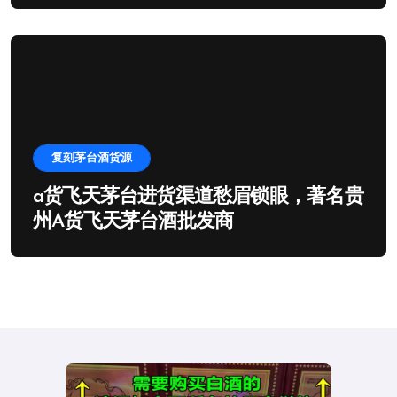
复刻茅台酒货源
a货飞天茅台进货渠道愁眉锁眼，著名贵
州A货飞天茅台酒批发商