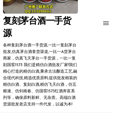
复刻茅台酒一手货
源
各种复刻茅台酒一手货源,一比一复刻茅台
批发,仿真茅台酒拿货渠道,一比一A货茅台
商家，仿真飞天茅台一手货源，一比一复
刻国窖1573 我们是精仿白酒批发厂家!我们
精心打造的精仿白酒,秉承古法酿造工艺,融
合现代科技,精选优质原料;提供批发精装的
精仿白酒、复刻白酒,精仿飞天白酒，仿五
粮液、仿剑南春、仿国窖1573红酒奔富系
列等，确保原料新鲜、无杂质。高端白酒
货源批发老店支持一件代发，以诚为本!