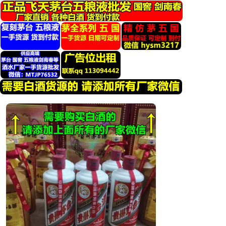
跳
转
到
内
容