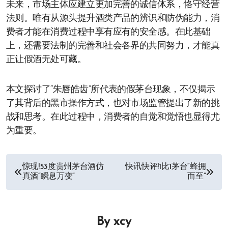
未来，市场主体应建立更加完善的诚信体系，恪守经营
法则。唯有从源头提升酒类产品的辨识和防伪能力，消
费者才能在消费过程中享有应有的安全感。在此基础
上，还需要法制的完善和社会各界的共同努力，才能真
正让假酒无处可藏。
本文探讨了“朱唇皓齿”所代表的假茅台现象，不仅揭示
了其背后的黑市操作方式，也对市场监管提出了新的挑
战和思考。在此过程中，消费者的自觉和觉悟也显得尤
为重要。
文
惊现!53度贵州茅台酒仿
快讯快评!1比1茅台“蜂拥
真酒“瞬息万变”
而至”
章
导
By
xcy