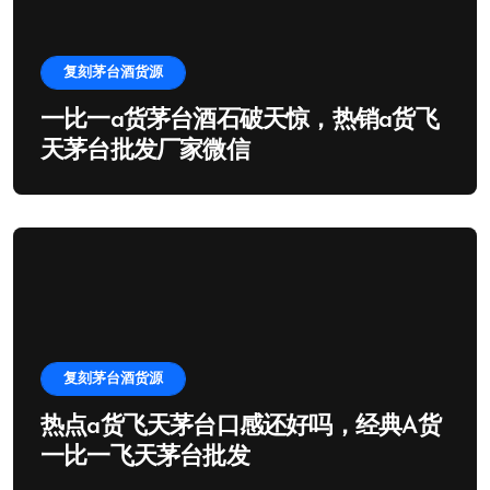
复刻茅台酒货源
一比一a货茅台酒石破天惊，热销a货飞
天茅台批发厂家微信
复刻茅台酒货源
热点a货飞天茅台口感还好吗，经典A货
一比一飞天茅台批发