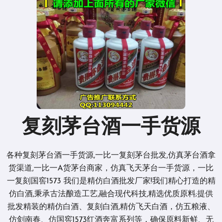
复刻茅台酒一手货源
各种复刻茅台酒一手货源,一比一复刻茅台批发,仿真茅台酒拿
货渠道,一比一A货茅台商家，仿真飞天茅台一手货源，一比
一复刻国窖1573 我们是精仿白酒批发厂家!我们精心打造的精
仿白酒,秉承古法酿造工艺,融合现代科技,精选优质原料;提供
批发精装的精仿白酒、复刻白酒,精仿飞天白酒，仿五粮液、
仿剑南春、仿国窖1573红酒奔富系列等，确保原料新鲜、无