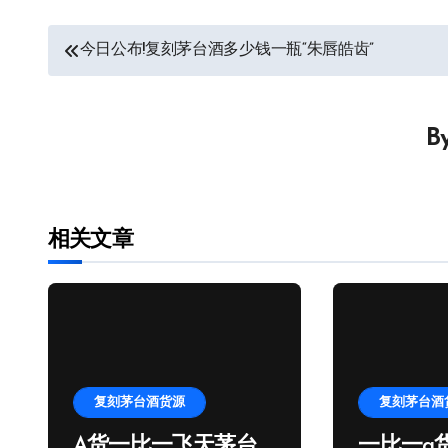
文
今日公布!复刻茅台酒多少钱一瓶“朱唇皓齿”
章
导
B
航
相关文章
复刻茅台酒货源
复刻茅台酒
A货一比一飞天茅台
一比一a