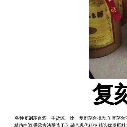
复
各种复刻茅台酒一手货源,一比一复刻茅台批发,仿真茅台
精仿白酒,秉承古法酿造工艺,融合现代科技,精选优质原