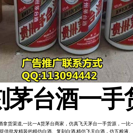
刻茅台酒一手
酒拿货渠道,一比一A货茅台商家，仿真飞天茅台一手货源，一比一复
料;提供批发精装的精仿白酒、复刻白酒,精仿飞天白酒，仿五粮液、