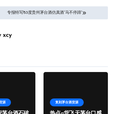
专报特写!53度贵州茅台酒仿真酒“马不停蹄”
y
xcy
货源
复刻茅台酒货源
货茅台酒石破
热点a货飞天茅台口感