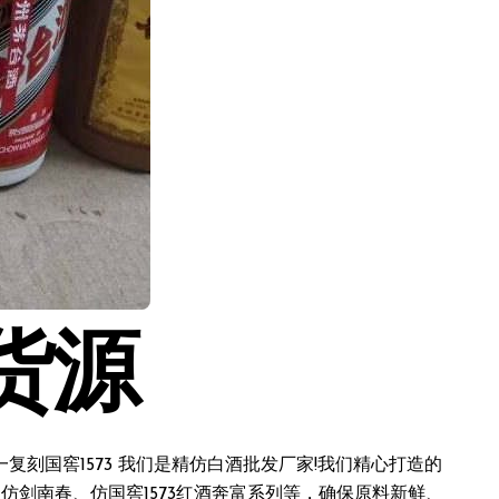
货源
刻国窖1573 我们是精仿白酒批发厂家!我们精心打造的
仿剑南春、仿国窖1573红酒奔富系列等，确保原料新鲜、