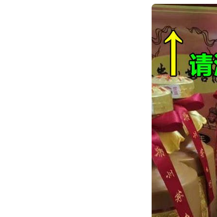
跳
转
到
内
容