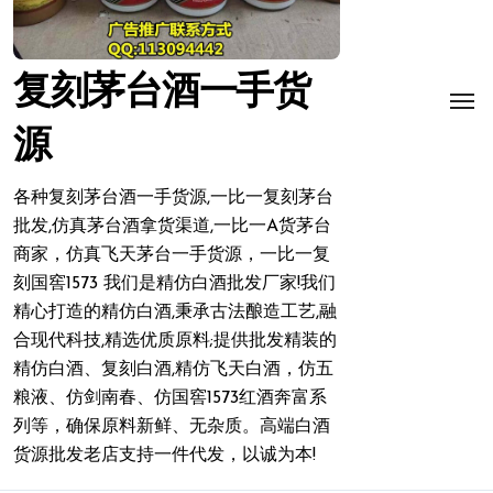
复刻茅台酒一手货
源
各种复刻茅台酒一手货源,一比一复刻茅台
批发,仿真茅台酒拿货渠道,一比一A货茅台
商家，仿真飞天茅台一手货源，一比一复
刻国窖1573 我们是精仿白酒批发厂家!我们
精心打造的精仿白酒,秉承古法酿造工艺,融
合现代科技,精选优质原料;提供批发精装的
精仿白酒、复刻白酒,精仿飞天白酒，仿五
粮液、仿剑南春、仿国窖1573红酒奔富系
列等，确保原料新鲜、无杂质。高端白酒
货源批发老店支持一件代发，以诚为本!