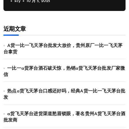
xcy
10 月 5, 2025
近期文章
A货一比一飞天茅台批发大放价，贵州原厂一比一飞天茅
台拿货
一比一a货茅台酒石破天惊，热销a货飞天茅台批发厂家微
信
热点a货飞天茅台口感还好吗，经典A货一比一飞天茅台批
发
a货飞天茅台进货渠道愁眉锁眼，著名贵州A货飞天茅台酒
批发商