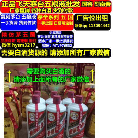
跳
转
到
内
容