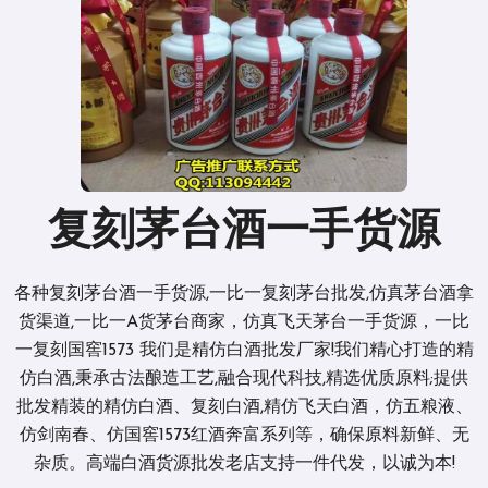
复刻茅台酒一手货源
各种复刻茅台酒一手货源,一比一复刻茅台批发,仿真茅台酒拿
货渠道,一比一A货茅台商家，仿真飞天茅台一手货源，一比
一复刻国窖1573 我们是精仿白酒批发厂家!我们精心打造的精
仿白酒,秉承古法酿造工艺,融合现代科技,精选优质原料;提供
批发精装的精仿白酒、复刻白酒,精仿飞天白酒，仿五粮液、
仿剑南春、仿国窖1573红酒奔富系列等，确保原料新鲜、无
杂质。高端白酒货源批发老店支持一件代发，以诚为本!