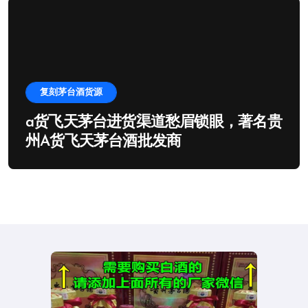
复刻茅台酒货源
a货飞天茅台进货渠道愁眉锁眼，著名贵
州A货飞天茅台酒批发商