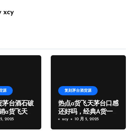
y
xcy
货源
复刻茅台酒货源
货茅台酒石破
热点a货飞天茅台口感
销a货飞天茅
还好吗，经典A货一
家微信
5, 2025
比一飞天茅台批发
xcy
10 月 5, 2025