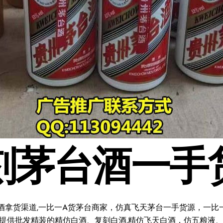
刻茅台酒一手
酒拿货渠道,一比一A货茅台商家，仿真飞天茅台一手货源，一比一复
料;提供批发精装的精仿白酒、复刻白酒,精仿飞天白酒，仿五粮液、