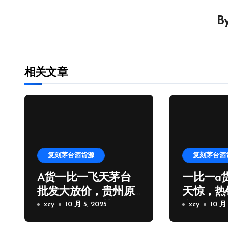
导
B
航
相关文章
复刻茅台酒货源
复刻茅台酒
A货一比一飞天茅台
一比一a
批发大放价，贵州原
天惊，热
厂一比一飞天茅台拿
xcy
10 月 5, 2025
台批发厂
xcy
10 月 
货