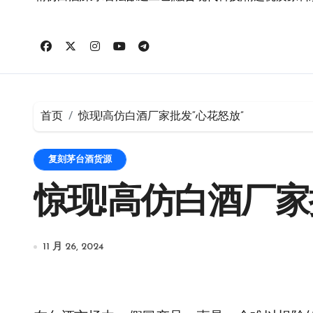
首页
惊现!高仿白酒厂家批发“心花怒放”
复刻茅台酒货源
惊现!高仿白酒厂家
11 月 26, 2024