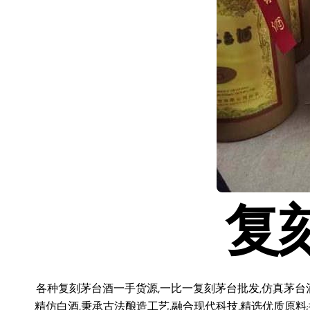
复
各种复刻茅台酒一手货源,一比一复刻茅台批发,仿真茅台
精仿白酒,秉承古法酿造工艺,融合现代科技,精选优质原