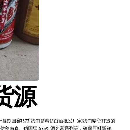
货源
刻国窖1573 我们是精仿白酒批发厂家!我们精心打造的
仿剑南春、仿国窖1573红酒奔富系列等，确保原料新鲜、