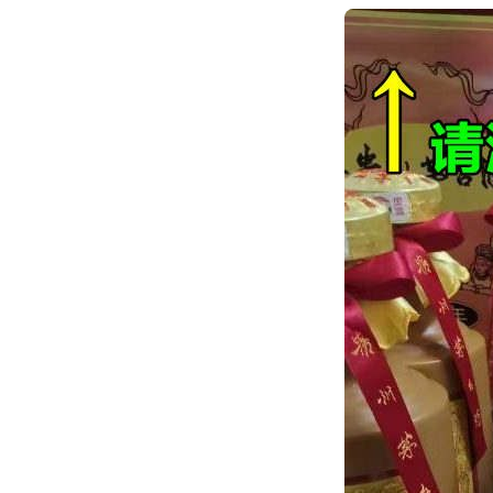
跳
转
到
内
容