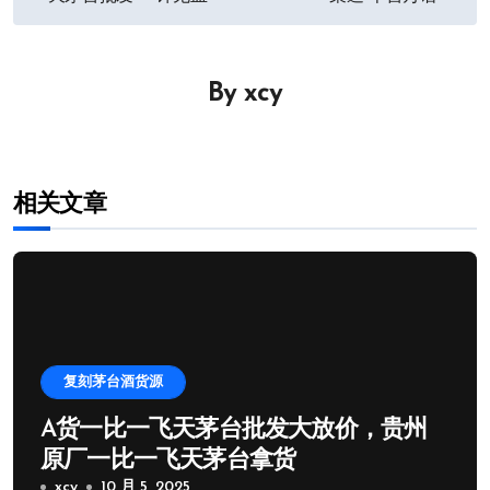
章
导
By
xcy
航
相关文章
复刻茅台酒货源
A货一比一飞天茅台批发大放价，贵州
原厂一比一飞天茅台拿货
xcy
10 月 5, 2025