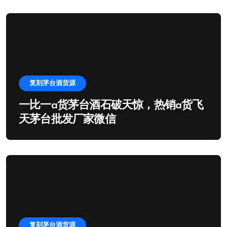
复刻茅台酒货源
一比一a货茅台酒石破天惊，热销a货飞
天茅台批发厂家微信
复刻茅台酒货源