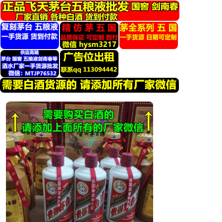
跳
转
到
内
容