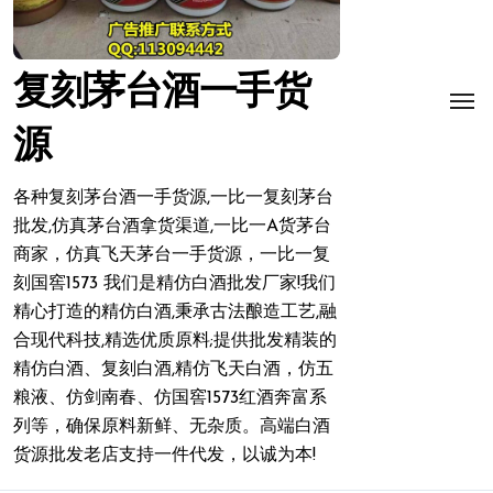
复刻茅台酒一手货
源
各种复刻茅台酒一手货源,一比一复刻茅台
批发,仿真茅台酒拿货渠道,一比一A货茅台
商家，仿真飞天茅台一手货源，一比一复
刻国窖1573 我们是精仿白酒批发厂家!我们
精心打造的精仿白酒,秉承古法酿造工艺,融
合现代科技,精选优质原料;提供批发精装的
精仿白酒、复刻白酒,精仿飞天白酒，仿五
粮液、仿剑南春、仿国窖1573红酒奔富系
列等，确保原料新鲜、无杂质。高端白酒
货源批发老店支持一件代发，以诚为本!