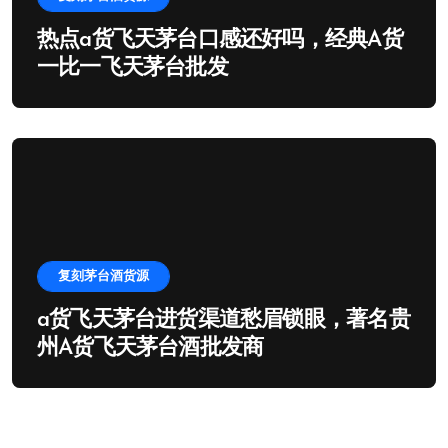
热点a货飞天茅台口感还好吗，经典A货
一比一飞天茅台批发
复刻茅台酒货源
a货飞天茅台进货渠道愁眉锁眼，著名贵
州A货飞天茅台酒批发商