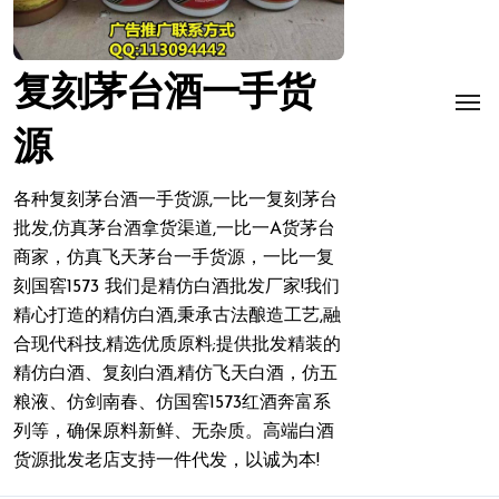
复刻茅台酒一手货
源
各种复刻茅台酒一手货源,一比一复刻茅台
批发,仿真茅台酒拿货渠道,一比一A货茅台
商家，仿真飞天茅台一手货源，一比一复
刻国窖1573 我们是精仿白酒批发厂家!我们
精心打造的精仿白酒,秉承古法酿造工艺,融
合现代科技,精选优质原料;提供批发精装的
精仿白酒、复刻白酒,精仿飞天白酒，仿五
粮液、仿剑南春、仿国窖1573红酒奔富系
列等，确保原料新鲜、无杂质。高端白酒
货源批发老店支持一件代发，以诚为本!