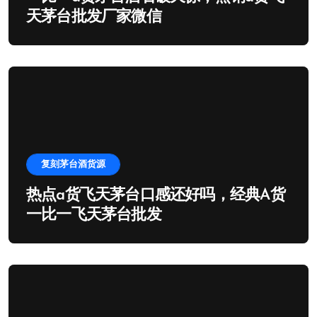
天茅台批发厂家微信
复刻茅台酒货源
热点a货飞天茅台口感还好吗，经典A货
一比一飞天茅台批发