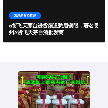
复刻茅台酒货源
a货飞天茅台进货渠道愁眉锁眼，著名贵
州A货飞天茅台酒批发商