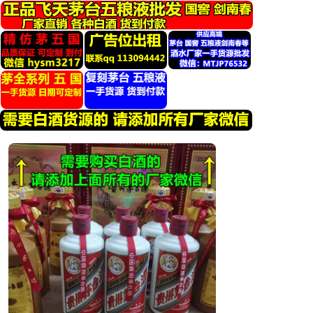
跳
转
到
内
容