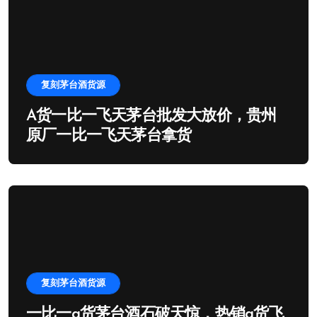
复刻茅台酒货源
A货一比一飞天茅台批发大放价，贵州
原厂一比一飞天茅台拿货
复刻茅台酒货源
一比一a货茅台酒石破天惊，热销a货飞