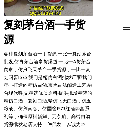
复刻茅台酒一手货
源
各种复刻茅台酒一手货源,一比一复刻茅台
批发,仿真茅台酒拿货渠道,一比一A货茅台
商家，仿真飞天茅台一手货源，一比一复
刻国窖1573 我们是精仿白酒批发厂家!我们
精心打造的精仿白酒,秉承古法酿造工艺,融
合现代科技,精选优质原料;提供批发精装的
精仿白酒、复刻白酒,精仿飞天白酒，仿五
粮液、仿剑南春、仿国窖1573红酒奔富系
列等，确保原料新鲜、无杂质。高端白酒
货源批发老店支持一件代发，以诚为本!