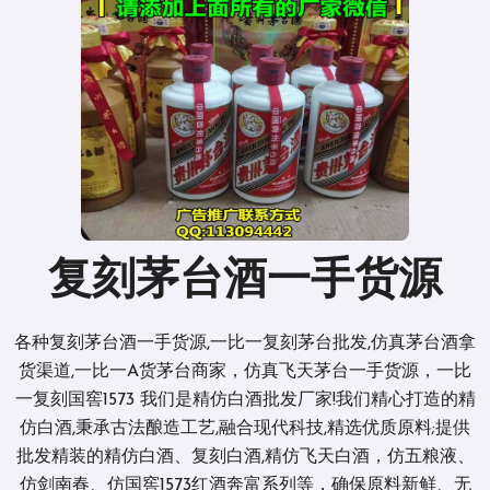
复刻茅台酒一手货源
各种复刻茅台酒一手货源,一比一复刻茅台批发,仿真茅台酒拿
货渠道,一比一A货茅台商家，仿真飞天茅台一手货源，一比
一复刻国窖1573 我们是精仿白酒批发厂家!我们精心打造的精
仿白酒,秉承古法酿造工艺,融合现代科技,精选优质原料;提供
批发精装的精仿白酒、复刻白酒,精仿飞天白酒，仿五粮液、
仿剑南春、仿国窖1573红酒奔富系列等，确保原料新鲜、无