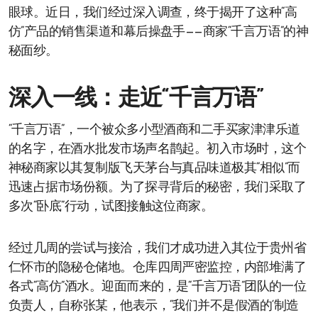
眼球。近日，我们经过深入调查，终于揭开了这种“高
仿”产品的销售渠道和幕后操盘手——商家“千言万语”的神
秘面纱。
深入一线：走近“千言万语”
“千言万语”，一个被众多小型酒商和二手买家津津乐道
的名字，在酒水批发市场声名鹊起。初入市场时，这个
神秘商家以其复制版飞天茅台与真品味道极其“相似”而
迅速占据市场份额。为了探寻背后的秘密，我们采取了
多次“卧底”行动，试图接触这位商家。
经过几周的尝试与接洽，我们才成功进入其位于贵州省
仁怀市的隐秘仓储地。仓库四周严密监控，内部堆满了
各式“高仿”酒水。迎面而来的，是“千言万语”团队的一位
负责人，自称张某，他表示，“我们并不是假酒的‘制造