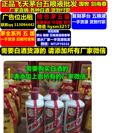
跳
转
到
内
容