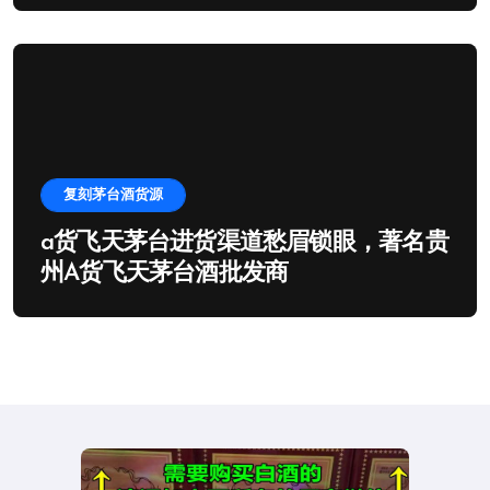
复刻茅台酒货源
a货飞天茅台进货渠道愁眉锁眼，著名贵
州A货飞天茅台酒批发商