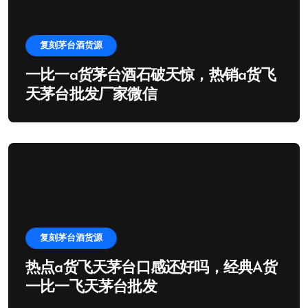
复刻茅台酒货源
一比一a货茅台酒石破天惊，热销a货飞
天茅台批发厂家微信
复刻茅台酒货源
热点a货飞天茅台口感还好吗，经典A货
一比一飞天茅台批发