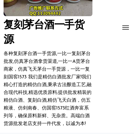
复刻茅台酒一手货
源
各种复刻茅台酒一手货源,一比一复刻茅台
批发,仿真茅台酒拿货渠道,一比一A货茅台
商家，仿真飞天茅台一手货源，一比一复
刻国窖1573 我们是精仿白酒批发厂家!我们
精心打造的精仿白酒,秉承古法酿造工艺,融
合现代科技,精选优质原料;提供批发精装的
精仿白酒、复刻白酒,精仿飞天白酒，仿五
粮液、仿剑南春、仿国窖1573红酒奔富系
列等，确保原料新鲜、无杂质。高端白酒
货源批发老店支持一件代发，以诚为本!