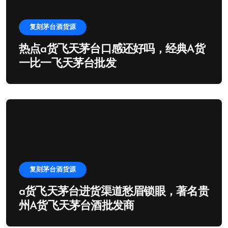
复刻茅台酒货源
热点a货飞天茅台口感还好吗，经典A货
一比一飞天茅台批发
复刻茅台酒货源
a货飞天茅台进货渠道愁眉锁眼，著名贵
州A货飞天茅台酒批发商