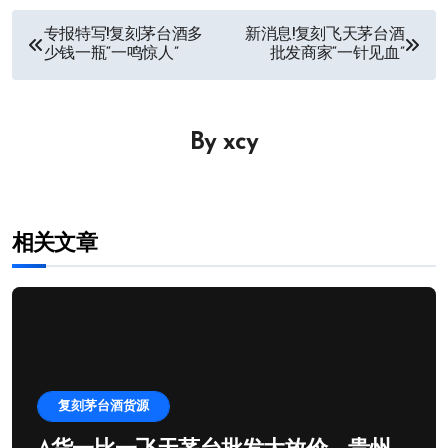
文
专报特写!复刻茅台酒多
新消息!复刻飞天茅台酒
少钱一瓶“一鸣惊人”
批发商家“一针见血”
章
导
By
xcy
航
相关文章
复刻茅台酒货源