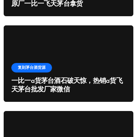
原厂一比一飞天茅台拿货
复刻茅台酒货源
一比一a货茅台酒石破天惊，热销a货飞
天茅台批发厂家微信