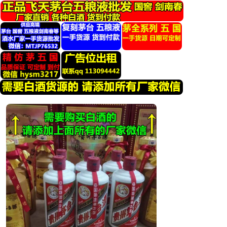
跳
转
到
内
容