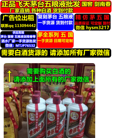
跳
转
到
内
容