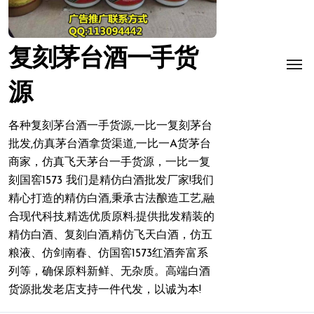
复刻茅台酒一手货
源
各种复刻茅台酒一手货源,一比一复刻茅台
批发,仿真茅台酒拿货渠道,一比一A货茅台
商家，仿真飞天茅台一手货源，一比一复
刻国窖1573 我们是精仿白酒批发厂家!我们
精心打造的精仿白酒,秉承古法酿造工艺,融
合现代科技,精选优质原料;提供批发精装的
精仿白酒、复刻白酒,精仿飞天白酒，仿五
粮液、仿剑南春、仿国窖1573红酒奔富系
列等，确保原料新鲜、无杂质。高端白酒
货源批发老店支持一件代发，以诚为本!