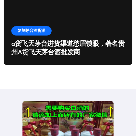
复刻茅台酒货源
a货飞天茅台进货渠道愁眉锁眼，著名贵
州A货飞天茅台酒批发商