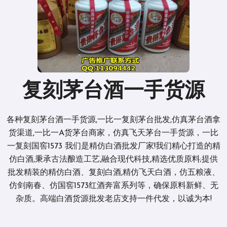
复刻茅台酒一手货源
各种复刻茅台酒一手货源,一比一复刻茅台批发,仿真茅台酒拿
货渠道,一比一A货茅台商家，仿真飞天茅台一手货源，一比
一复刻国窖1573 我们是精仿白酒批发厂家!我们精心打造的精
仿白酒,秉承古法酿造工艺,融合现代科技,精选优质原料;提供
批发精装的精仿白酒、复刻白酒,精仿飞天白酒，仿五粮液、
仿剑南春、仿国窖1573红酒奔富系列等，确保原料新鲜、无
杂质。高端白酒货源批发老店支持一件代发，以诚为本!