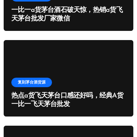
一比一a货茅台酒石破天惊，热销a货飞
天茅台批发厂家微信
复刻茅台酒货源
热点a货飞天茅台口感还好吗，经典A货
一比一飞天茅台批发