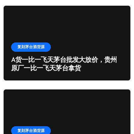
复刻茅台酒货源
A货一比一飞天茅台批发大放价，贵州
原厂一比一飞天茅台拿货
复刻茅台酒货源