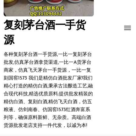
复刻茅台酒一手货
源
各种复刻茅台酒一手货源,一比一复刻茅台
批发,仿真茅台酒拿货渠道,一比一A货茅台
商家，仿真飞天茅台一手货源，一比一复
刻国窖1573 我们是精仿白酒批发厂家!我们
精心打造的精仿白酒,秉承古法酿造工艺,融
合现代科技,精选优质原料;提供批发精装的
精仿白酒、复刻白酒,精仿飞天白酒，仿五
粮液、仿剑南春、仿国窖1573红酒奔富系
列等，确保原料新鲜、无杂质。高端白酒
货源批发老店支持一件代发，以诚为本!