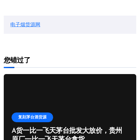
电子烟货源网
您错过了
复刻茅台酒货源
A货一比一飞天茅台批发大放价，贵州
原厂一比一飞天茅台拿货