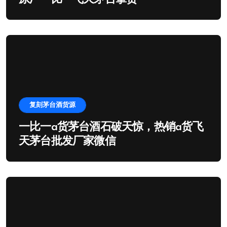
复刻茅台酒货源
一比一a货茅台酒石破天惊，热销a货飞
天茅台批发厂家微信