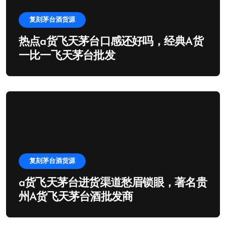
复刻茅台酒货源
热点a货飞天茅台口感还好吗，经典A货
一比一飞天茅台批发
复刻茅台酒货源
a货飞天茅台进货渠道愁眉锁眼，著名贵
州A货飞天茅台酒批发商