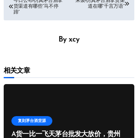
今日公布!仿真茅台酒拿
来袭!仿真茅台酒拿货渠
货渠道有哪些“马不停
道在哪“千言万语”
章
蹄”
导
航
By
xcy
相关文章
复刻茅台酒货源
A货一比一飞天茅台批发大放价，贵州