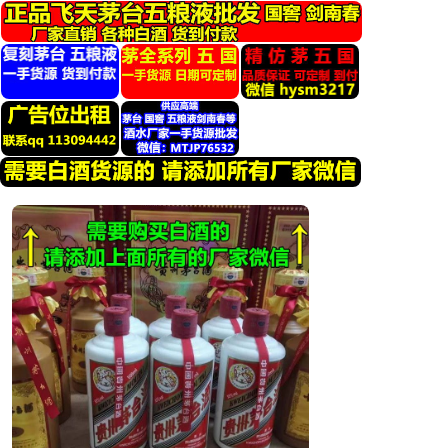
跳
转
到
内
容