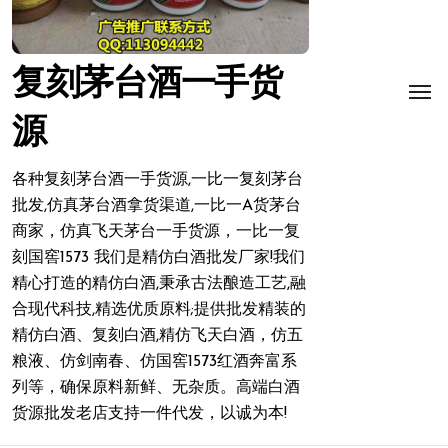
复刻茅台酒一手货
源
各种复刻茅台酒一手货源,一比一复刻茅台
批发,仿真茅台酒拿货渠道,一比一A货茅台
商家，仿真飞天茅台一手货源，一比一复
刻国窖1573 我们是精仿白酒批发厂家!我们
精心打造的精仿白酒,秉承古法酿造工艺,融
合现代科技,精选优质原料;提供批发精装的
精仿白酒、复刻白酒,精仿飞天白酒，仿五
粮液、仿剑南春、仿国窖1573红酒奔富系
列等，确保原料新鲜、无杂质。高端白酒
货源批发老店支持一件代发，以诚为本!