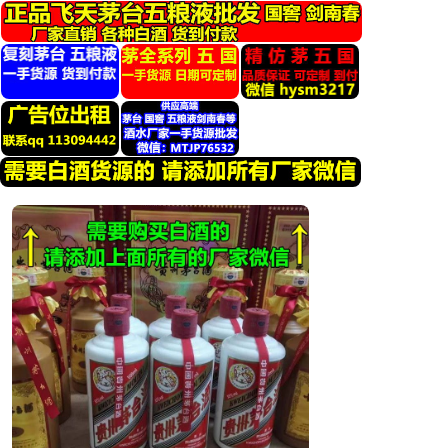
跳
转
到
内
容