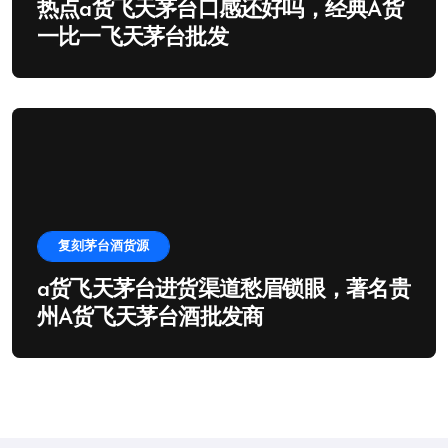
热点a货飞天茅台口感还好吗，经典A货
一比一飞天茅台批发
复刻茅台酒货源
a货飞天茅台进货渠道愁眉锁眼，著名贵
州A货飞天茅台酒批发商