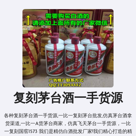
复刻茅台酒一手货源
各种复刻茅台酒一手货源,一比一复刻茅台批发,仿真茅台酒拿
货渠道,一比一A货茅台商家，仿真飞天茅台一手货源，一比
一复刻国窖1573 我们是精仿白酒批发厂家!我们精心打造的精