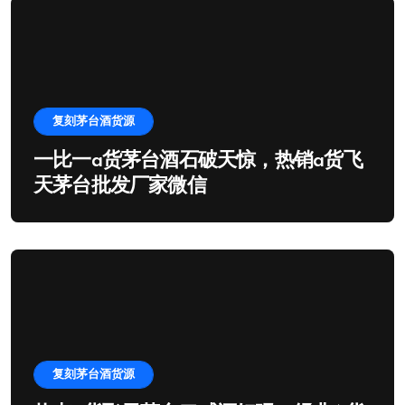
复刻茅台酒货源
一比一a货茅台酒石破天惊，热销a货飞
天茅台批发厂家微信
复刻茅台酒货源