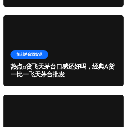
复刻茅台酒货源
热点a货飞天茅台口感还好吗，经典A货
一比一飞天茅台批发