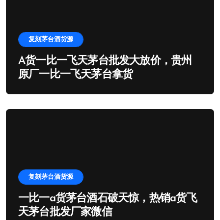
复刻茅台酒货源
A货一比一飞天茅台批发大放价，贵州
原厂一比一飞天茅台拿货
复刻茅台酒货源
一比一a货茅台酒石破天惊，热销a货飞
天茅台批发厂家微信