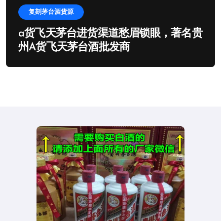
复刻茅台酒货源
a货飞天茅台进货渠道愁眉锁眼，著名贵
州A货飞天茅台酒批发商