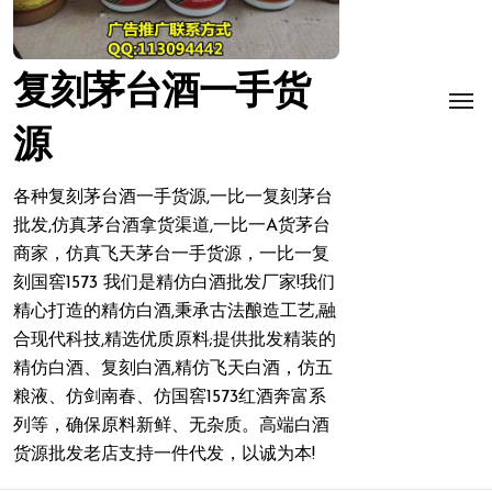
复刻茅台酒一手货
源
各种复刻茅台酒一手货源,一比一复刻茅台
批发,仿真茅台酒拿货渠道,一比一A货茅台
商家，仿真飞天茅台一手货源，一比一复
刻国窖1573 我们是精仿白酒批发厂家!我们
精心打造的精仿白酒,秉承古法酿造工艺,融
合现代科技,精选优质原料;提供批发精装的
精仿白酒、复刻白酒,精仿飞天白酒，仿五
粮液、仿剑南春、仿国窖1573红酒奔富系
列等，确保原料新鲜、无杂质。高端白酒
货源批发老店支持一件代发，以诚为本!