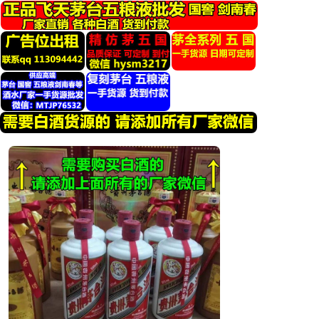
跳
转
到
内
容