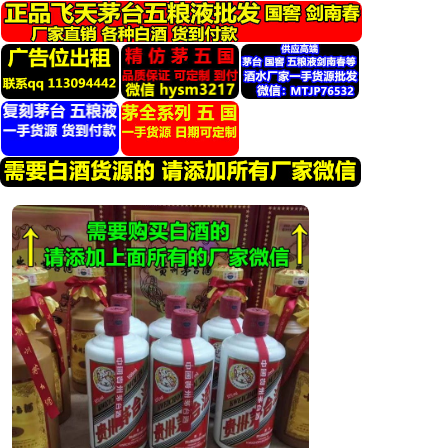
跳
转
到
内
容