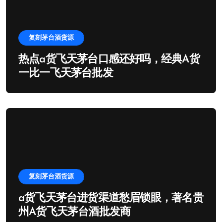
复刻茅台酒货源
热点a货飞天茅台口感还好吗，经典A货
一比一飞天茅台批发
复刻茅台酒货源
a货飞天茅台进货渠道愁眉锁眼，著名贵
州A货飞天茅台酒批发商