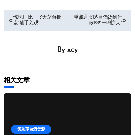
文
惊现!一比一飞天茅台批
重点通报!茅台酒货到付
发“袖手旁观”
款198“一鸣惊人”
章
导
By
xcy
航
相关文章
复刻茅台酒货源