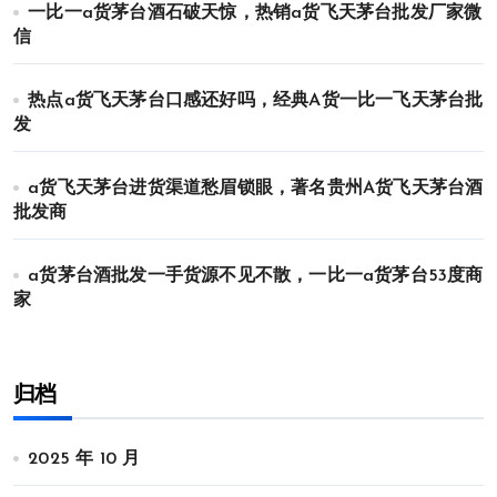
一比一a货茅台酒石破天惊，热销a货飞天茅台批发厂家微
信
热点a货飞天茅台口感还好吗，经典A货一比一飞天茅台批
发
a货飞天茅台进货渠道愁眉锁眼，著名贵州A货飞天茅台酒
批发商
a货茅台酒批发一手货源不见不散，一比一a货茅台53度商
家
归档
2025 年 10 月