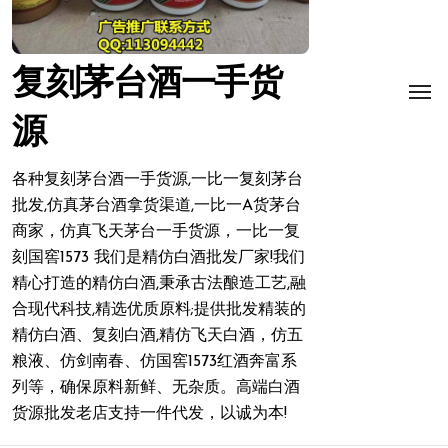
复刻茅台酒一手货
源
各种复刻茅台酒一手货源,一比一复刻茅台
批发,仿真茅台酒拿货渠道,一比一A货茅台
商家，仿真飞天茅台一手货源，一比一复
刻国窖1573 我们是精仿白酒批发厂家!我们
精心打造的精仿白酒,秉承古法酿造工艺,融
合现代科技,精选优质原料;提供批发精装的
精仿白酒、复刻白酒,精仿飞天白酒，仿五
粮液、仿剑南春、仿国窖1573红酒奔富系
列等，确保原料新鲜、无杂质。高端白酒
货源批发老店支持一件代发，以诚为本!