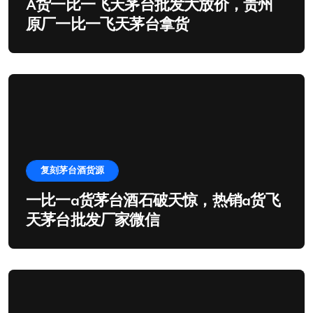
A货一比一飞天茅台批发大放价，贵州
原厂一比一飞天茅台拿货
复刻茅台酒货源
一比一a货茅台酒石破天惊，热销a货飞
天茅台批发厂家微信